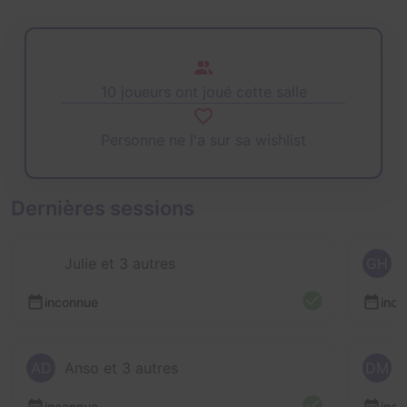
10 joueurs ont joué cette salle
Personne ne l'a sur sa wishlist
Dernières sessions
Julie et 3 autres
GH
inconnue
inc
AD
Anso et 3 autres
DM
inconnue
inc