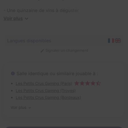
- Une quinzaine de vins à déguster
- Une heure pour délivrer votre récompense
Voir plus
- À la fin du jeu, repartez avec la bouteille que vous
avez délivrée !
Langues disponibles
Signaler un changement
Salle identique ou similaire jouable à :
Les Petits Crus Gaming (Paris)
Les Petits Crus Gaming (Troyes)
Les Petits Crus Gaming (Bordeaux)
Voir plus