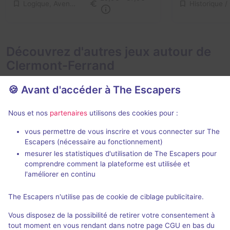
Logique, Aventure
Découvrez d'autres jeux autour de
Clermont-Ferrand
🍪 Avant d'accéder à The Escapers
Nous et nos
partenaires
utilisons des cookies pour :
vous permettre de vous inscrire et vous connecter sur The
Escapers (nécessaire au fonctionnement)
Chinatown
mesurer les statistiques d'utilisation de The Escapers pour
Studio Escape
- Clermont-
Spy Escape
- 
comprendre comment la plateforme est utilisée et
Ferrand
l'améliorer en continu
4,8 / 5
58 avis
2 - 6
The Escapers n'utilise pas de cookie de ciblage publicitaire.
2 - 6
Intermédiaire
Vous disposez de la possibilité de retirer votre consentement à
Cambriolage
22€ - 42€
tout moment en vous rendant dans notre page CGU en bas du