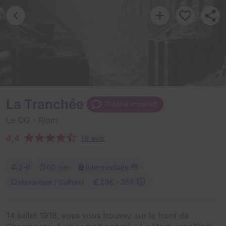
La Tranchée
Théâtre immersif
Le QG
- Riom
4,4
16 avis
2-6
60 min
Intermédiaire
Historique / Culturel
20€ - 35€
14 juillet 1918, vous vous trouvez sur le front de