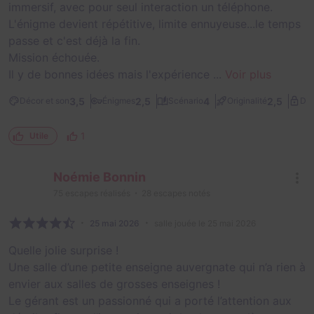
immersif, avec pour seul interaction un téléphone.
L'énigme devient répétitive, limite ennuyeuse...le temps
passe et c'est déjà la fin.
Mission échouée.
Il y de bonnes idées mais l'expérience ...
Voir plus
3,5
2,5
4
2,5
Décor et son
Énigmes
Scénario
Originalité
Dif
1
Utile
Noémie Bonnin
75
escapes réalisés
28
escapes notés
25 mai 2026
salle jouée le 25 mai 2026
Quelle jolie surprise !
Une salle d’une petite enseigne auvergnate qui n’a rien à
envier aux salles de grosses enseignes !
Le gérant est un passionné qui a porté l’attention aux