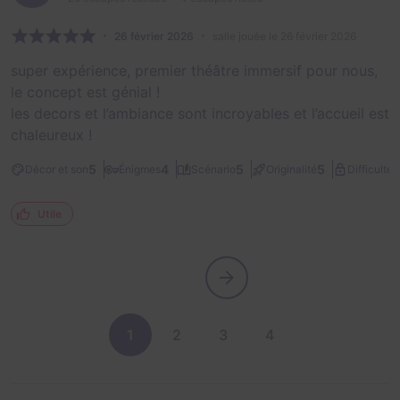
26 février 2026
salle jouée le 26 février 2026
super expérience, premier théâtre immersif pour nous,
le concept est génial !
les decors et l’ambiance sont incroyables et l’accueil est
chaleureux !
2
5
4
5
5
Décor et son
Énigmes
Scénario
Originalité
Difficulté
Utile
1
2
3
4