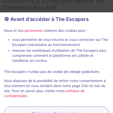
Découvrez d'autres jeux autour de
Clermont-Ferrand
🍪 Avant d'accéder à The Escapers
Nous et nos
partenaires
utilisons des cookies pour :
vous permettre de vous inscrire et vous connecter sur The
Escapers (nécessaire au fonctionnement)
Chinatown
mesurer les statistiques d'utilisation de The Escapers pour
Studio Escape
- Clermont-
Spy Escape
- 
comprendre comment la plateforme est utilisée et
Ferrand
l'améliorer en continu
4,8 / 5
58 avis
2 - 6
The Escapers n'utilise pas de cookie de ciblage publicitaire.
2 - 6
Intermédiaire
Vous disposez de la possibilité de retirer votre consentement à
Cambriolage
22€ - 42€
tout moment en vous rendant dans notre page CGU en bas du
site. Pour en savoir plus, visitez notre
politique de
confidentialité
.