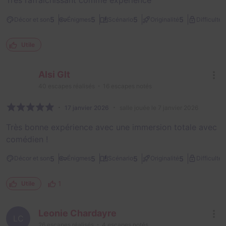
Très rafraîchissant comme expérience
3
5
5
5
5
Décor et son
Énigmes
Scénario
Originalité
Difficulté
Utile
Alsi Glt
40
escapes réalisés
16
escapes notés
17 janvier 2026
salle jouée le 7 janvier 2026
Très bonne expérience avec une immersion totale avec
comédien !
3
5
5
5
5
Décor et son
Énigmes
Scénario
Originalité
Difficulté
1
Utile
Leonie Chardayre
LC
26
escapes réalisés
4
escapes notés