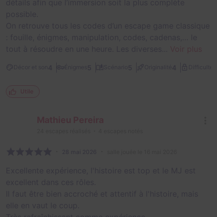
détails afin que l’immersion soit la plus complète
possible.
On retrouve tous les codes d’un escape game classique
: fouille, énigmes, manipulation, codes, cadenas,… le
tout à résoudre en une heure. Les diverses...
Voir plus
2
4
5
5
4
Décor et son
Énigmes
Scénario
Originalité
Difficulté
Utile
Mathieu Pereira
24
escapes réalisés
4
escapes notés
28 mai 2026
salle jouée le 16 mai 2026
Excellente expérience, l'histoire est top et le MJ est
excellent dans ces rôles.
Il faut être bien accroché et attentif à l'histoire, mais
elle en vaut le coup.