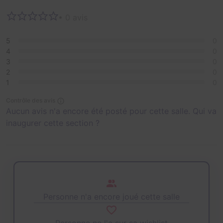
• 0 avis
5
0
4
0
3
0
2
0
1
0
Contrôle des avis
Aucun avis n'a encore été posté pour cette salle. Qui va
inaugurer cette section ?
Personne n'a encore joué cette salle
Personne ne l'a sur sa wishlist