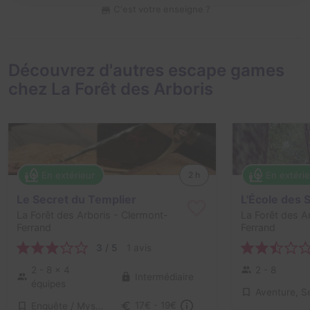
C'est votre enseigne ?
Découvrez d'autres escape games
chez La Forêt des Arboris
En extérieur
En extéri
2 h
Le Secret du Templier
L'École des 
La Forêt des Arboris
- Clermont-
La Forêt des A
Ferrand
Ferrand
3 / 5
1 avis
2 - 8
× 4
2 - 8
Intermédiaire
équipes
Enquête / Mystère
17€ - 19€