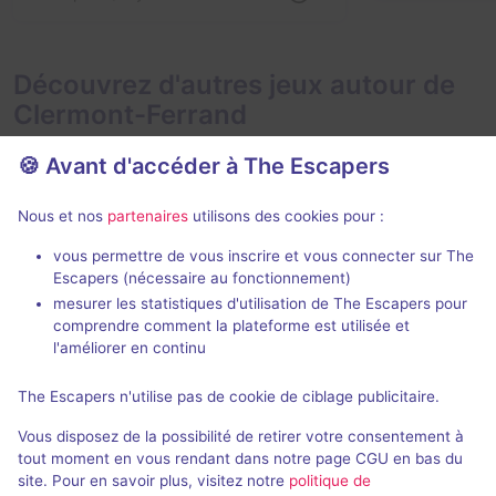
Découvrez d'autres jeux autour de
Clermont-Ferrand
🍪 Avant d'accéder à The Escapers
Nous et nos
partenaires
utilisons des cookies pour :
vous permettre de vous inscrire et vous connecter sur The
Escapers (nécessaire au fonctionnement)
Chinatown
Plan Épervie
mesurer les statistiques d'utilisation de The Escapers pour
Studio Escape
- Clermont-
Le QG
- Clerm
comprendre comment la plateforme est utilisée et
Ferrand
l'améliorer en continu
4,8 / 5
59 avis
2 - 5
The Escapers n'utilise pas de cookie de ciblage publicitaire.
2 - 6
Intermédiaire
Vous disposez de la possibilité de retirer votre consentement à
Cambriolage
22€ - 42€
tout moment en vous rendant dans notre page CGU en bas du
site. Pour en savoir plus, visitez notre
politique de