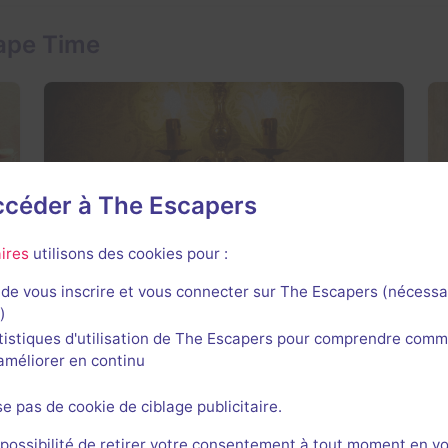
ape Time
accéder à The Escapers
Le manoir des soeurs Aubépine
ires
utilisons des cookies pour :
4,1 / 5
8 avis
de vous inscrire et vous connecter sur The Escapers (nécessa
2-10 joueurs
Intermédiaire
)
Frisson / Horreur, Enquête / Mystère
23€ - 39,5€
tistiques d'utilisation de The Escapers pour comprendre comm
l'améliorer en continu
 +
Prochaine dispo :
Aujourd'hui à 10h30
Voir +
se pas de cookie de ciblage publicitaire.
me
 possibilité de retirer votre consentement à tout moment en v