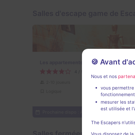
Salles d'escape game de Esc
🍪 Avant d'
Les appartements parallèles
4 / 5
12 avis
Nous et nos
partena
2-10 joueurs
Intermédiaire
vous permettre 
Logique
23€ - 39,5€
fonctionnement
mesurer les sta
est utilisée et 
Prochaine dispo :
Aujourd'hui à 10h30
Voir
The Escapers n'utili
Salles fermées de Escape Ti
Vous disposez de la