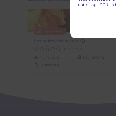
notre page CGU en ba
Salle fermée
Les petits alchimistes
Aucun avis
4-5 joueurs
Pour enfants
Fantastique