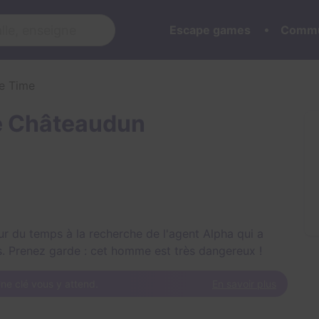
Escape games
Commu
e Time
e Châteaudun
r du temps à la recherche de l'agent Alpha qui a
ts. Prenez garde : cet homme est très dangereux !
ne clé vous y attend.
En savoir plus