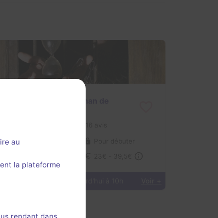
Le Coeur sacré de Jehan de
Dunois
3,3 / 5
16 avis
ire au
2-8 joueurs
Pour débuter
Historique / Culturel
23€ - 39,5€
ent la plateforme
Prochaine dispo :
Aujourd'hui à 10h
Voir +
ous rendant dans