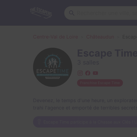
Centre-Val de Loire
Châteaudun
Escap
Escape Tim
3 salles
Franchise Escape Time
Devenez, le temps d'une heure, un explorateu
trahi l'agence et emporté de terribles secre
Escape Time participe à la Chasse aux Clés ! U