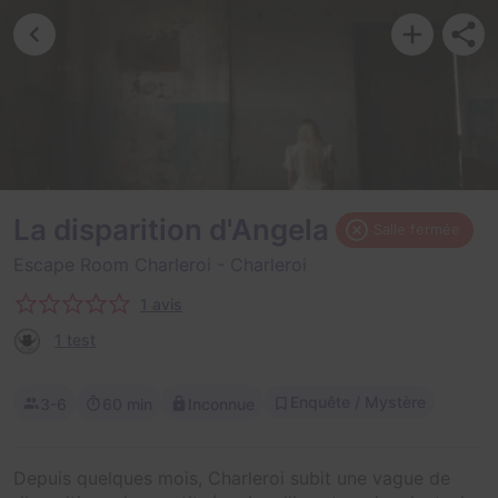
La disparition d'Angela
Salle fermée
Escape Room Charleroi
- Charleroi
1 avis
1 test
Enquête / Mystère
3-6
60 min
Inconnue
Depuis quelques mois, Charleroi subit une vague de