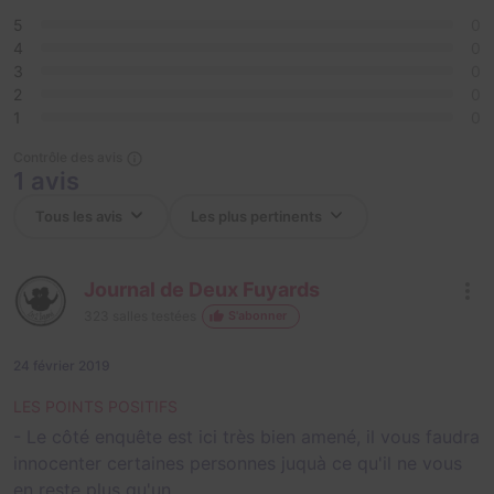
5
0
4
0
3
0
2
0
1
0
Contrôle des avis
1 avis
Journal de Deux Fuyards
323
salles testées
S'abonner
24 février 2019
LES POINTS POSITIFS
- Le côté enquête est ici très bien amené, il vous faudra
innocenter certaines personnes juquà ce qu'il ne vous
en reste plus qu'un...