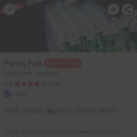
Paniq Pub
Salle fermée
PanIQ Room
- Budapest
4,0
1 avis
1 test
Enquête / Mystère
2-6
60 min
Inconnue
Ce bar renferme la recette mystérieuse de la bière