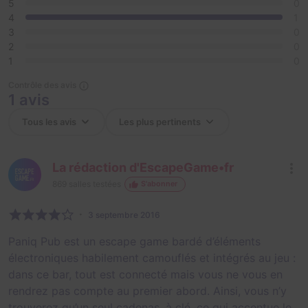
5
0
4
1
3
0
2
0
1
0
Contrôle des avis
1 avis
La rédaction d'EscapeGame•fr
869
salles testées
S'abonner
3 septembre 2016
Paniq Pub est un escape game bardé d’éléments
électroniques habilement camouflés et intégrés au jeu :
dans ce bar, tout est connecté mais vous ne vous en
rendrez pas compte au premier abord. Ainsi, vous n’y
trouverez qu’un seul cadenas, à clé, ce qui accentue le