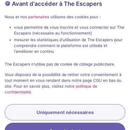
🍪 Avant d'accéder à The Escapers
Nous et nos
partenaires
utilisons des cookies pour :
75 min
vous permettre de vous inscrire et vous connecter sur The
Escapers (nécessaire au fonctionnement)
Secret Subway
Heaven and 
mesurer les statistiques d'utilisation de The Escapers pour
E-Exit
- Budapest
E-Exit
- Budap
comprendre comment la plateforme est utilisée et
4,8 / 5
43 avis
l'améliorer en continu
2 - 6
Intermédiaire
2 - 6
The Escapers n'utilise pas de cookie de ciblage publicitaire.
4000HUF -
Série / Film / Roman
Science-Fic
Vous disposez de la possibilité de retirer votre consentement à
8000HUF
tout moment en vous rendant dans notre page CGU en bas du
site. Pour en savoir plus, visitez notre
politique de
confidentialité
.
Uniquement nécessaires