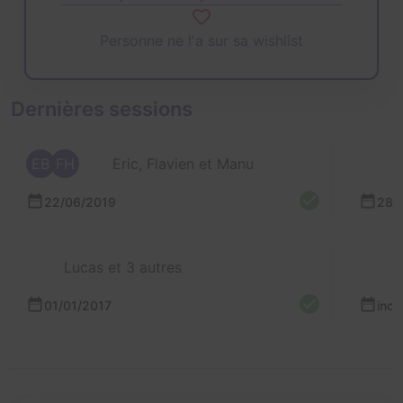
Personne ne l'a sur sa wishlist
Dernières sessions
EB
FH
Eric, Flavien et Manu
22/06/2019
28/
Lucas et 3 autres
01/01/2017
inc