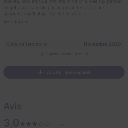
thieves, who intrude into the mind of a wealthy person
to get access to his password and his fat bank
account. You'll step into the mind of a person to search
among his memories to find the secret code that
Voir plus
makes you rich.
Date de fermeture
Novembre 2020
Signaler un changement
Ajouter une session
Avis
3,0
• 1 avis