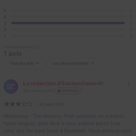
5
0
4
0
3
1
2
0
1
0
Contrôle des avis
1 avis
La rédaction d'EscapeGame•fr
869
salles testées
S'abonner
30 juillet 2020
Mindcrime - The Memory Thief présente un scénario
hyper original, peut-être le plus original parmi tous
ceux que l’on peut jouer à Budapest. Nous entrons dans