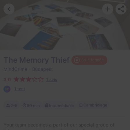
The Memory Thief
Salle fermée
MindCrime
- Budapest
3,0
1 avis
1 test
Cambriolage
2-5
60 min
Intermédiaire
Your team becomes a part of our special group of