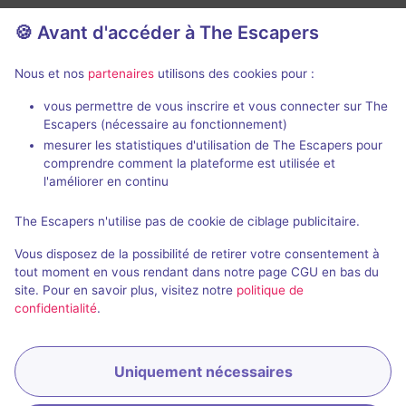
🍪 Avant d'accéder à The Escapers
Nous et nos
partenaires
utilisons des cookies pour :
75 min
vous permettre de vous inscrire et vous connecter sur The
Escapers (nécessaire au fonctionnement)
Secret Subway
Heaven and 
mesurer les statistiques d'utilisation de The Escapers pour
E-Exit
- Budapest
E-Exit
- Budap
comprendre comment la plateforme est utilisée et
4,8 / 5
43 avis
l'améliorer en continu
2 - 6
Intermédiaire
2 - 6
The Escapers n'utilise pas de cookie de ciblage publicitaire.
4000HUF -
Série / Film / Roman
Science-Fic
Vous disposez de la possibilité de retirer votre consentement à
8000HUF
tout moment en vous rendant dans notre page CGU en bas du
site. Pour en savoir plus, visitez notre
politique de
confidentialité
.
Uniquement nécessaires