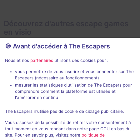
Découvrez d'autres escape games
en visio
🍪 Avant d'accéder à The Escapers
Nous et nos
partenaires
utilisons des cookies pour :
En visio
Évènemen
99 min
vous permettre de vous inscrire et vous connecter sur The
Escapers (nécessaire au fonctionnement)
Showdown
Die Menager
mesurer les statistiques d'utilisation de The Escapers pour
66 Minuten
- Neuwied
Dark Drama
comprendre comment la plateforme est utilisée et
l'améliorer en continu
5 / 5
1 avis
2 - 14
Inconnue
4 - 6
The Escapers n'utilise pas de cookie de ciblage publicitaire.
Catastrophe
28,8€ - 65€
Vous disposez de la possibilité de retirer votre consentement à
tout moment en vous rendant dans notre page CGU en bas du
site. Pour en savoir plus, visitez notre
politique de