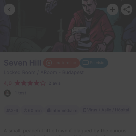
Seven Hill
Jeu terminé
En visio
Locked Room / ARoom
- Budapest
4,0
2 avis
1 test
Virus / Asile / Hôpital
2-6
60 min
Intermédiaire
A small, peaceful little town if plagued by the curious