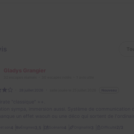
vis
Gladys Grangier
32
escapes réalisés
30
escapes notés
1
avis utile
28 juillet 2026
salle jouée le 25 juillet 2026
Nouveau
irate "classique" ++.
tion sympa, immersion aussi. Système de communication d'in
manque un effet waouh ou une déco qui sortent de l'ordina
2/3
4
3,5
4
3
et son
Énigmes
Scénario
Originalité
Difficulté