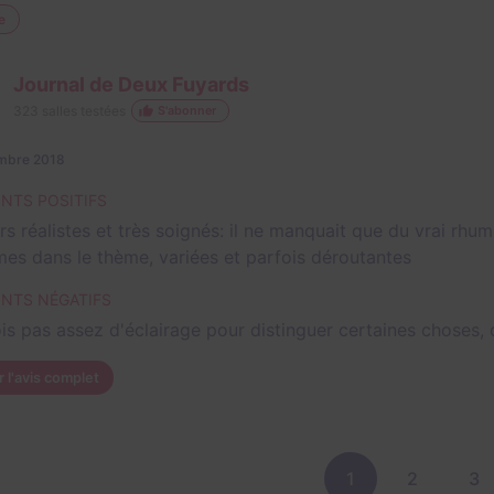
e
Journal de Deux Fuyards
323
salles testées
S'abonner
embre 2018
INTS POSITIFS
s réalistes et très soignés: il ne manquait que du vrai rhum
mes dans le thème, variées et parfois déroutantes
INTS NÉGATIFS
ois pas assez d'éclairage pour distinguer certaines chose
r l'avis complet
1
2
3