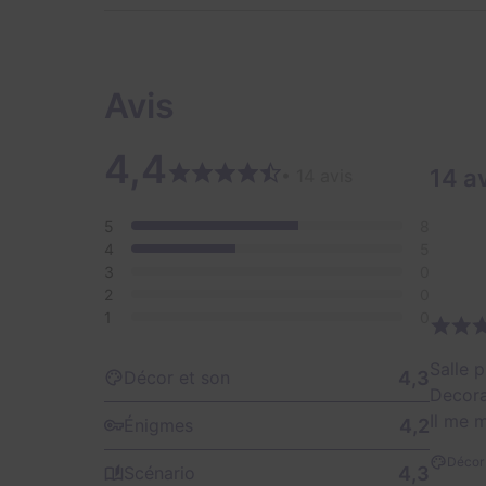
Avis
4,4
14 a
• 14 avis
5
8
4
5
3
0
2
0
1
0
Salle p
4,3
Décor et son
Decora
Il me 
4,2
Énigmes
Décor 
4,3
Scénario