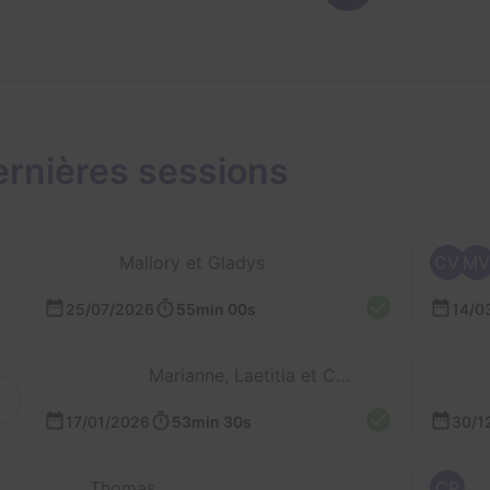
rnières sessions
Mallory et Gladys
CV
MV
25/07/2026
55min 00s
14/0
Marianne, Laetitia et Cyril
17/01/2026
53min 30s
30/1
Thomas
CP