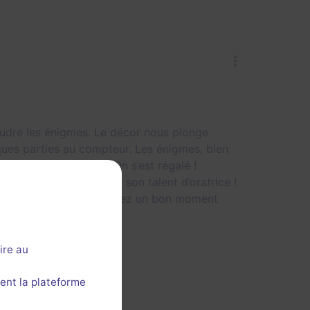
udre les énigmes. Le décor nous plonge
elques parties au compteur. Les énigmes, bien
ec une belle logique. On s’est régalé !
nd on bloquait et pour son talent d’oratrice !
butez ou que vous cherchez un bon moment
ire au
ent la plateforme