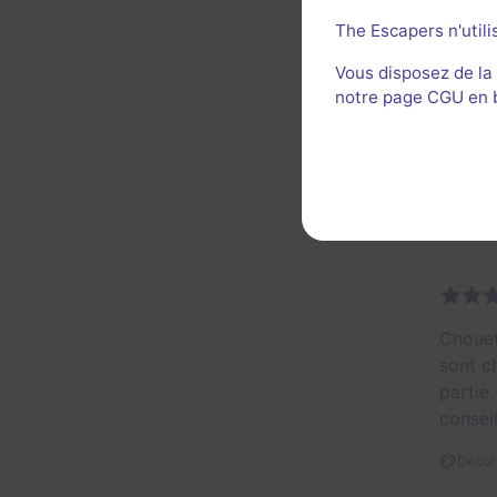
The Escapers n'utili
Vous disposez de la
notre page CGU en ba
Décor 
Chouet
sont c
partie
consei
Décor 