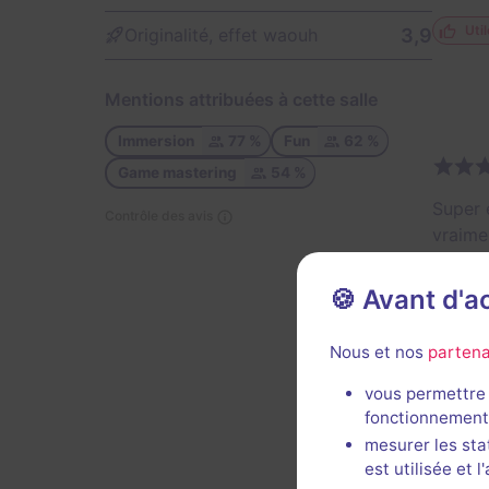
Util
3,9
Originalité, effet waouh
Mentions attribuées à cette salle
Immersion
77 %
Fun
62 %
Game mastering
54 %
Super 
Contrôle des avis
vraime
que plu
Un gra
🍪 Avant d'
Une sa
entre 
Nous et nos
partena
Décor 
vous permettre 
fonctionnement
Util
mesurer les sta
est utilisée et 