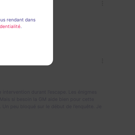
ous rendant dans
dentialité
.
 intervention durant l’escape. Les énigmes
Mais si besoin la GM aide bien pour cette
s. Un peu bloqué sur le début de l’enquête. Je