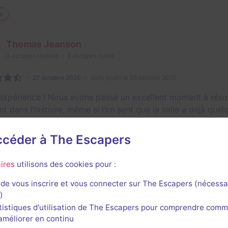
e
Thomas Jeanson
3
escapes réalisés
3
escapes notés
27 octobre 2025
salle jouée le 26 octobre 2025
expérience ! Nous avons passé un excellent moment à réso
nt dans l’histoire, même si l’on sent que la salle a déjà qu
tôt classiques, sont très bien construites et s’enchaînent av
nd merci à Inès, alias « Coco », pour son aide précieuse qua
accéder à The Escapers
lle que l’on recommande sans hésiter, surtout si vous dé
amis.
ires
utilisons des cookies pour :
1/3
4
4
5
4
et son
Énigmes
Scénario
Originalité
Difficulté
de vous inscrire et vous connecter sur The Escapers (nécessa
)
e
tistiques d'utilisation de The Escapers pour comprendre comm
l'améliorer en continu