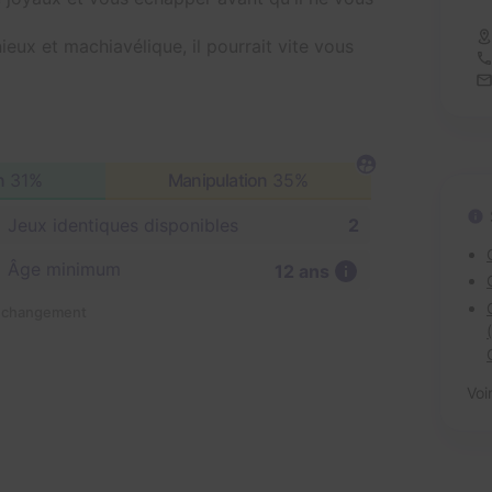
eux et machiavélique, il pourrait vite vous
n
31%
Manipulation
35%
Jeux identiques disponibles
2
Âge minimum
12 ans
n changement
Voi