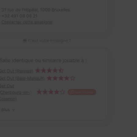
31 rue de l’Hôpital,
1000 Bruxelles
+32 491 08 08 21
Contacter cette enseigne
C'est votre enseigne ?
Salle identique ou similaire jouable à :
Get Out (Rennes)
Get Out (Baie-Mahault)
Get Out
(Cherbourg-en-
Salle fermée
Cotentin)
r plus