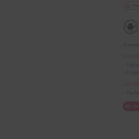
Util
10 sept
LES PO
- Décor
- Enig
LES PO
- Parf
Voi