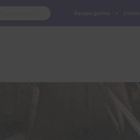
Escape games
Commu