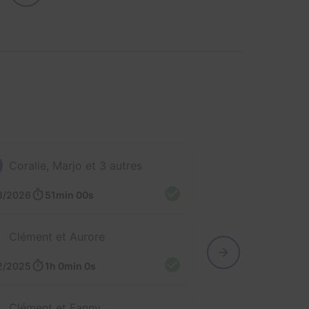
Coralie, Marjo et 3 autres
3/2026
51min 00s
Clément et Aurore
2/2025
1h 0min 0s
Clément et Fanny