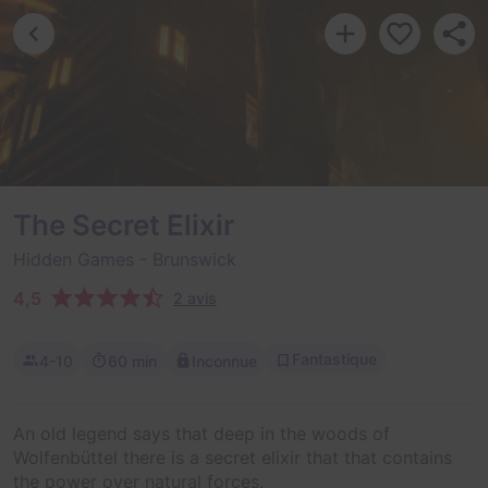
The Secret Elixir
Hidden Games
- Brunswick
4,5
2 avis
Fantastique
4-10
60 min
Inconnue
An old legend says that deep in the woods of
Wolfenbüttel there is a secret elixir that that contains
the power over natural forces.