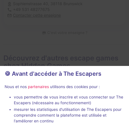
Sophienstrasse 40,
38118 Brunswick
+49 531 48277675
Contacter cette enseigne
C'est votre enseigne ?
Découvrez d'autres escape games
chez Hidden Games
🍪 Avant d'accéder à The Escapers
Nous et nos
partenaires
utilisons des cookies pour :
vous permettre de vous inscrire et vous connecter sur The
Escapers (nécessaire au fonctionnement)
mesurer les statistiques d'utilisation de The Escapers pour
Dragons of Dublin
Club of Expe
comprendre comment la plateforme est utilisée et
Hidden Games
- Brunswick
Hidden Games
l'améliorer en continu
2,9 / 5
2 avis