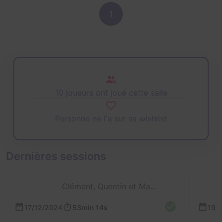
1
10 joueurs ont joué cette salle
Personne ne l'a sur sa wishlist
Dernières sessions
Clément, Quentin et Maxime
17/12/2024
53min 14s
19/