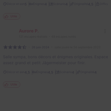
5
4
4
4,5
Décor et son
Énigmes
Scénario
Originalité
Difficult
Utile
Aurore P.
121
escapes réalisés
48
escapes notés
26 juin 2024
salle jouée le 24 septembre 2023
Salle sympa, bons décors et énigmes originales. Espace
assez grand et petit Jägermeister pour finir.
4,5
4,5
4
4
Décor et son
Énigmes
Scénario
Originalité
Utile