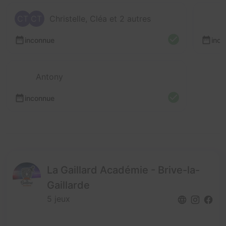
CT
CT
Christelle, Cléa et 2 autres
inconnue
inc
Antony
inconnue
La Gaillard Académie - Brive-la-
Gaillarde
5 jeux