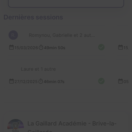
Dernières sessions
R.
Romynou, Gabrielle et 2 autres
15/03/2026
49min 50s
15/
Laure et 1 autre
27/12/2025
46min 07s
05/
La Gaillard Académie - Brive-la-