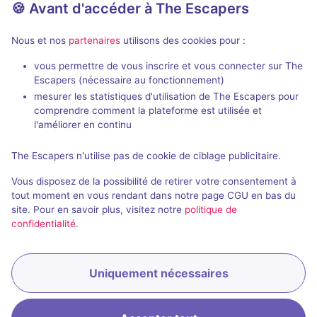
🍪 Avant d'accéder à The Escapers
Nous et nos
partenaires
utilisons des cookies pour :
vous permettre de vous inscrire et vous connecter sur The
Escapers (nécessaire au fonctionnement)
Sur la trace de nos ancêtres
mesurer les statistiques d'utilisation de The Escapers pour
La Gaillard Académie
- Brive-la-
La Gaillard Ac
comprendre comment la plateforme est utilisée et
Gaillarde
Gaillarde
l'améliorer en continu
4,3 / 5
19 avis
The Escapers n'utilise pas de cookie de ciblage publicitaire.
2 - 6
Pour débuter
2 - 6
Vous disposez de la possibilité de retirer votre consentement à
Enquête / Mystère
25€ - 37,5€
tout moment en vous rendant dans notre page CGU en bas du
site. Pour en savoir plus, visitez notre
politique de
confidentialité
.
Uniquement nécessaires
Réserver