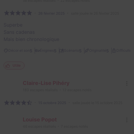
58
escapes réalisés
22
escapes notés
26 février 2025
salle jouée le 26 février 2025
Superbe
Sans cadenas
Mais bien chronologique
2
5
5
5
5
Décor et son
Énigmes
Scénario
Originalité
Difficulté
Utile
Claire-Lise Pihéry
183
escapes réalisés
12
escapes notés
15 octobre 2025
salle jouée le 15 octobre 2025
Louise Popot
46
escapes réalisés
7
escapes notés