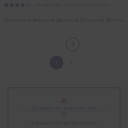
27 juillet 2025
salle jouée le 27 juillet 2025
1
4
4
3
4
Décor et son
Énigmes
Scénario
Originalité
Difficulté
1
2
35 joueurs ont joué cette salle
3 joueurs l'ont sur leur wishlist