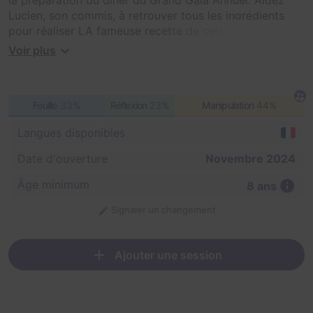
Lucien, son commis, à retrouver tous les ingrédients
pour réaliser LA fameuse recette de cette soirée : Le
Gratin Corrézien. Notre réputation est en jeu !
Voir plus
Fouille
33%
Réflexion
23%
Manipulation
44%
Langues disponibles
Date d'ouverture
Novembre 2024
Âge minimum
8 ans
Signaler un changement
Ajouter une session