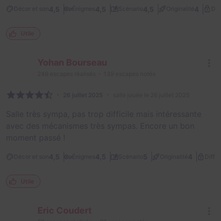
4,5
4,5
4,5
4
Décor et son
Énigmes
Scénario
Originalité
Dif
Utile
Yohan Bourseau
246
escapes réalisés
139
escapes notés
26 juillet 2025
salle jouée le 26 juillet 2025
Salle très sympa, pas trop difficile mais intéressante
avec des mécanismes très sympas. Encore un bon
moment passé !
4,5
4,5
5
4
Décor et son
Énigmes
Scénario
Originalité
Diffic
Utile
Eric Coudert