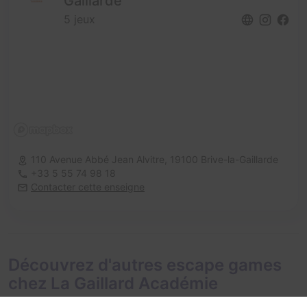
Gaillarde
5 jeux
110 Avenue Abbé Jean Alvitre,
19100 Brive-la-Gaillarde
+33 5 55 74 98 18
Contacter cette enseigne
Découvrez d'autres escape games
chez La Gaillard Académie