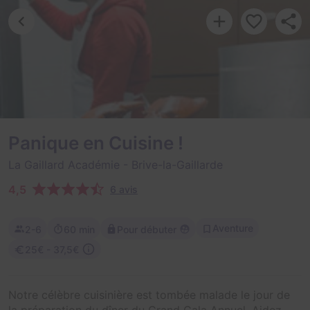
Panique en Cuisine !
La Gaillard Académie
- Brive-la-Gaillarde
4,5
6 avis
Aventure
2-6
60 min
Pour débuter
25€ - 37,5€
Notre célèbre cuisinière est tombée malade le jour de
la préparation du dîner du Grand Gala Annuel. Aidez