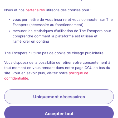
Nous et nos
partenaires
utilisons des cookies pour :
90 min
vous permettre de vous inscrire et vous connecter sur The
Escapers (nécessaire au fonctionnement)
Cult
Gaëtan
mesurer les statistiques d'utilisation de The Escapers pour
Gru
- Bordeaux
Gru
- Bordeau
comprendre comment la plateforme est utilisée et
4,9 / 5
127 avis
l'améliorer en continu
2 - 8
Intermédiaire
2 - 6
The Escapers n'utilise pas de cookie de ciblage publicitaire.
Frisson / Horreur
40€ - 75€
Vous disposez de la possibilité de retirer votre consentement à
tout moment en vous rendant dans notre page CGU en bas du
site. Pour en savoir plus, visitez notre
politique de
confidentialité
.
Uniquement nécessaires
Accepter tout