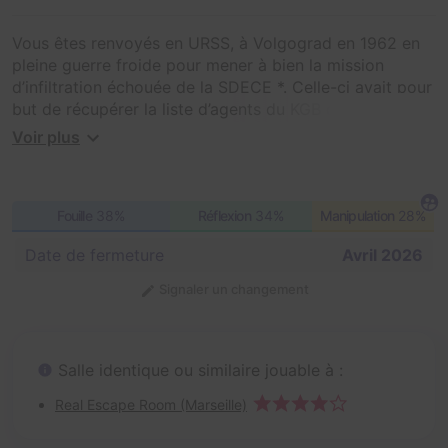
Vous êtes renvoyés en URSS, à Volgograd en 1962 en
pleine guerre froide pour mener à bien la mission
d’infiltration échouée de la SDECE *. Celle-ci avait pour
but de récupérer la liste d’agents du KGB dont l’identité
a été effacée dans une salle d’opération secrète. C’est
Voir plus
le docteur Tesnard, un chirurgien français exilé en URSS
depuis la fin de la Guerre, qui officie dans cette salle
d’opération.
Fouille
38%
Réflexion
34%
Manipulation
28%
Malheureusement, les espions français échouent et ne
Date de fermeture
Avril 2026
parviennent pas s’échapper de leur cellule...
Signaler un changement
Votre mission est de changer le cours de l’histoire. Vous
devez pénétrer la salle d’opération, pour retrouver la
liste des agents du KGB, ayant changé d’identité et de
Salle identique ou similaire jouable à :
visage.
Real Escape Room (Marseille)
* Service de documentation extérieure et de contre-
espionnage