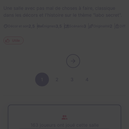
Une salle avec pas mal de choses à faire, classique
dans les décors et l'histoire sur le thème "labo secret".
2,5
3,5
3
2
Décor et son
Énigmes
Scénario
Originalité
Diffic
Utile
1
2
3
4
163 joueurs ont joué cette salle