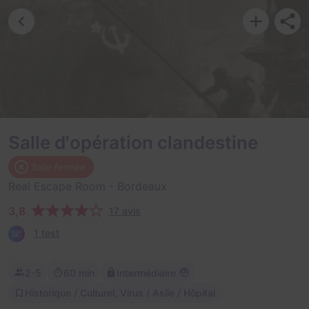
Salle d'opération clandestine
Salle fermée
Real Escape Room
- Bordeaux
3,8
17 avis
1 test
2-5
60 min
Intermédiaire
Historique / Culturel, Virus / Asile / Hôpital