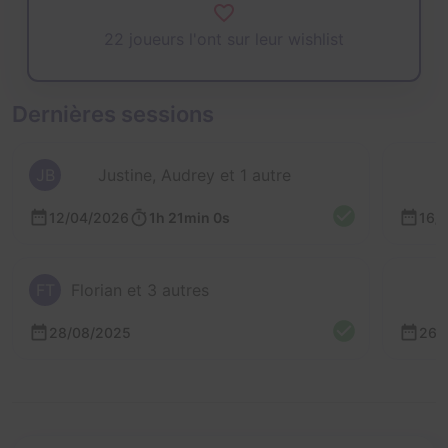
22 joueurs l'ont sur leur wishlist
Dernières sessions
JB
Justine, Audrey et 1 autre
12/04/2026
1h 21min 0s
16/
FT
Florian et 3 autres
28/08/2025
26/