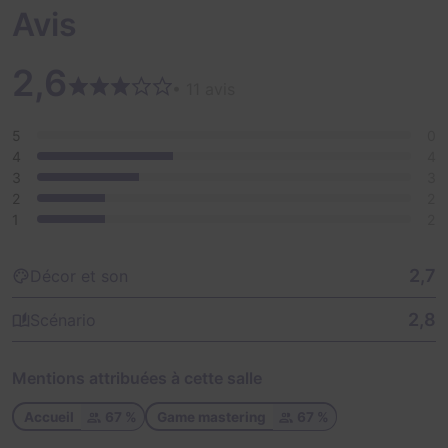
donc à vous de jouer à présent ! Saurez-vous
Avis
comprendre ce qu’il s’est passé et pourquoi les
phénomènes ne s’arrêtent pas ? Vous n’avez qu’une
2,6
heure avant que le directeur du théâtre n’intervienne et
• 11 avis
n’annule le spectacle !
5
0
4
4
3
3
2
2
1
2
2,7
Décor et son
2,8
Scénario
Mentions attribuées à cette salle
Accueil
67 %
Game mastering
67 %