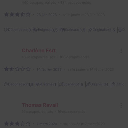
440
escapes réalisés
134
escapes notés
23 juin 2023
salle jouée le 23 juin 2023
3
3,5
3,5
3,5
Décor et son
Énigmes
Scénario
Originalité
Dif
Charlène Fsrt
169
escapes réalisés
108
escapes notés
14 février 2023
salle jouée le 14 février 2023
1,5
1
1,5
1
Décor et son
Énigmes
Scénario
Originalité
Difficul
Thomas Ravail
19
escapes réalisés
16
escapes notés
7 mars 2020
salle jouée le 7 mars 2020