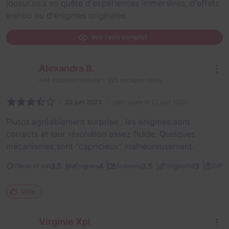
joueur.se.s en quête d'expériences immersives, d'effets
wahou ou d'énigmes originales.
Voir l'avis complet
Alexandra B.
464
escapes réalisés
225
escapes notés
23 juin 2023
salle jouée le 23 juin 2023
Plutot agréablement surprise : les énigmes sont
corrects et leur résolution assez fluide. Quelques
mécanismes sont "capricieux" malheureusement.
3,5
4
3,5
3
Décor et son
Énigmes
Scénario
Originalité
Diffic
Utile
Virginie Xpi