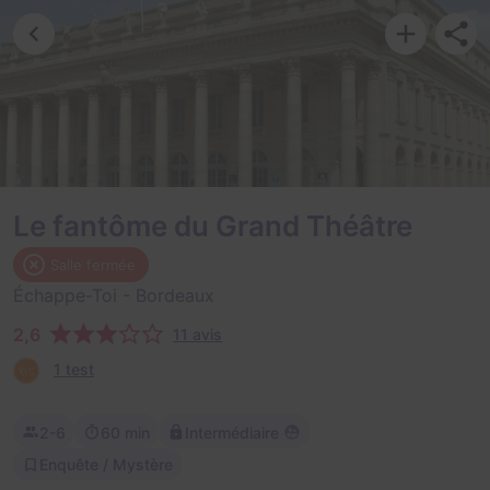
Le fantôme du Grand Théâtre
Salle fermée
Échappe-Toi
- Bordeaux
2,6
11 avis
1 test
2-6
60 min
Intermédiaire
Enquête / Mystère