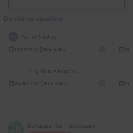
Dernières sessions
PJ
Paul et 5 autres
12/01/2024
57min 00s
01/
Virginie et Alexandra
23/06/2023
51min 00s
19/
Échappe-Toi - Bordeaux