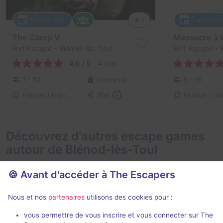
Évènement
Évènemen
4 h
The Camp V
Fort Escape
- Blénod-lès-Toul
Fort Escape
- 
4,6 / 5
4 avis
1 - 50
Inconnue
5 - 15
Frisson / Horreur
95€
Découvrez d'autres escape games
autour de Blénod-lès-Toul
🍪 Avant d'accéder à The Escapers
Nous et nos
partenaires
utilisons des cookies pour :
90 min
vous permettre de vous inscrire et vous connecter sur The