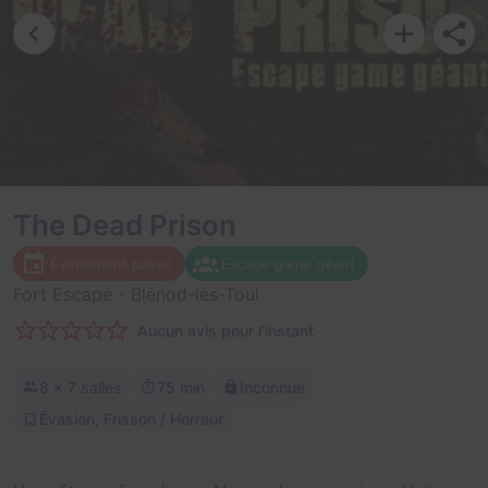
The Dead Prison
Évènement passé
Escape game géant
Fort Escape
- Blénod-lès-Toul
Aucun avis pour l'instant
8
× 7 salles
75 min
Inconnue
Évasion, Frisson / Horreur