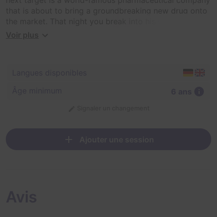
that is about to bring a groundbreaking new drug onto
the market. That night you break into his warehouse
and try to steal the data.
Voir plus
Find a way into the server room and download the
research data before you are discovered!
Langues disponibles
Âge minimum
6 ans
Signaler un changement
Ajouter une session
Avis