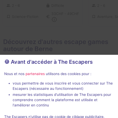
2 - 6
Difficile
2 - 6
33CHF - 49CHF
Science-Fiction
Découvrez d'autres escape games
autour de Berne
🍪 Avant d'accéder à The Escapers
Nous et nos
partenaires
utilisons des cookies pour :
vous permettre de vous inscrire et vous connecter sur The
Escapers (nécessaire au fonctionnement)
Escape the Winkelgasse
Undercover
mesurer les statistiques d'utilisation de The Escapers pour
Mastermind
- Berne
Adventure Ro
comprendre comment la plateforme est utilisée et
4,3 / 5
3 avis
l'améliorer en continu
2 - 6
Intermédiaire
3 - 6
× 2 sal
The Escapers n'utilise pas de cookie de ciblage publicitaire.