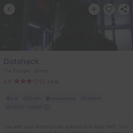
Datahack
The Escape
- Berne
3,0
1 avis
Logique
2-6
60 min
Intermédiaire
33CHF - 49CHF
You and your accomplices specialize in data theft. Your
next target is a world-famous pharmaceutical company