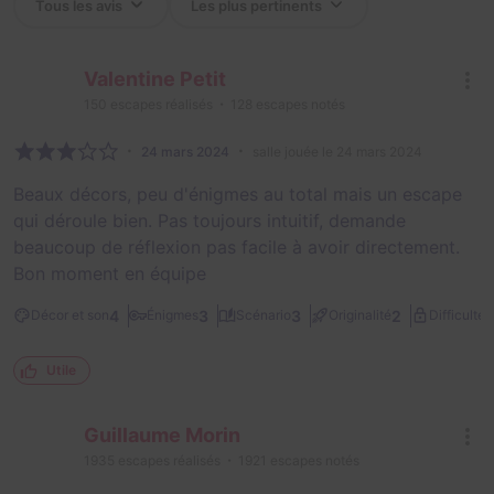
Valentine Petit
150
escapes réalisés
128
escapes notés
24 mars 2024
salle jouée le 24 mars 2024
Beaux décors, peu d'énigmes au total mais un escape
qui déroule bien. Pas toujours intuitif, demande
beaucoup de réflexion pas facile à avoir directement.
Bon moment en équipe
2
4
3
3
2
Décor et son
Énigmes
Scénario
Originalité
Difficulté
Utile
Guillaume Morin
1935
escapes réalisés
1921
escapes notés