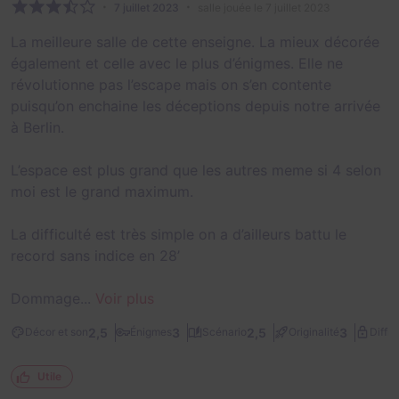
7 juillet 2023
salle jouée le 7 juillet 2023
La meilleure salle de cette enseigne. La mieux décorée
également et celle avec le plus d’énigmes. Elle ne
révolutionne pas l’escape mais on s’en contente
puisqu’on enchaine les déceptions depuis notre arrivée
à Berlin.
L’espace est plus grand que les autres meme si 4 selon
moi est le grand maximum.
La difficulté est très simple on a d’ailleurs battu le
record sans indice en 28’
Dommage...
Voir plus
2,5
3
2,5
3
Décor et son
Énigmes
Scénario
Originalité
Diffic
Utile