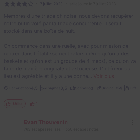
7 juillet 2023
salle jouée le 7 juillet 2023
Membres d'une triade chinoise, nous devons récupérer
notre butin volé par la triade concurrente. Il serait
stocké dans une boîte de nuit.
On commence dans une ruelle, avec pour mission de
rentrer dans l'établissement (alors même qu'on a des
baskets et qu'on est un groupe de 4 mecs), ce qu'on va
faire de manière originale et astucieuse. L'intérieur du
lieu est agréable et il y a une bonne...
Voir plus
4,5
3,5
3
4
Décor et son
Énigmes
Scénario
Originalité
Diffic
1
Utile
Evan Thouvenin
763
escapes réalisés
550
escapes notés