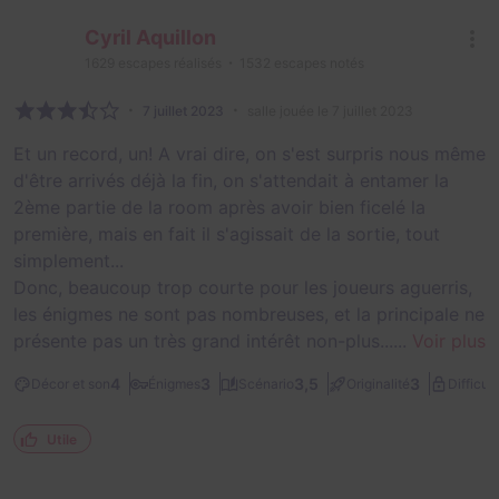
Cyril Aquillon
1629
escapes réalisés
1532
escapes notés
7 juillet 2023
salle jouée le 7 juillet 2023
Et un record, un! A vrai dire, on s'est surpris nous même
d'être arrivés déjà la fin, on s'attendait à entamer la
2ème partie de la room après avoir bien ficelé la
première, mais en fait il s'agissait de la sortie, tout
simplement...
Donc, beaucoup trop courte pour les joueurs aguerris,
les énigmes ne sont pas nombreuses, et la principale ne
présente pas un très grand intérêt non-plus......
Voir plus
4
3
3,5
3
Décor et son
Énigmes
Scénario
Originalité
Difficult
Utile