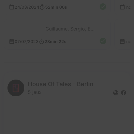
24/03/2024
52min 00s
inc
Guillaume, Sergio, Evan et Cyril
07/07/2023
28min 22s
inc
House Of Tales - Berlin
5 jeux