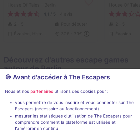
House Of Tales
- Berlin
House Of Tale
4,1 / 5
4 avis
2 - 5
Pour débuter
2 - 5
Évasion, Historique / Culturel
Évasion
30€ - 39€
Découvrez d'autres escape games
autour de Berlin
🍪 Avant d'accéder à The Escapers
Nous et nos
partenaires
utilisons des cookies pour :
vous permettre de vous inscrire et vous connecter sur The
75 min
Escapers (nécessaire au fonctionnement)
mesurer les statistiques d'utilisation de The Escapers pour
The Lost Treasure
Brandon Da
comprendre comment la plateforme est utilisée et
The Room
- Berlin
The Room
- Be
l'améliorer en continu
4,7 / 5
28 avis