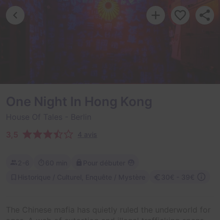
One Night In Hong Kong
House Of Tales
- Berlin
3,5
4 avis
2-6
60 min
Pour débuter
Historique / Culturel, Enquête / Mystère
30€ - 39€
The Chinese mafia has quietly ruled the underworld for