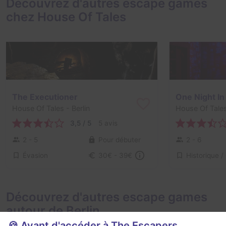
Découvrez d'autres escape games
chez House Of Tales
The Executioner
One Night I
House Of Tales
- Berlin
House Of Tale
3,5 / 5
5 avis
2 - 5
Pour débuter
2 - 6
Évasion
30€ - 39€
Découvrez d'autres escape games
autour de Berlin
🍪 Avant d'accéder à The Escapers