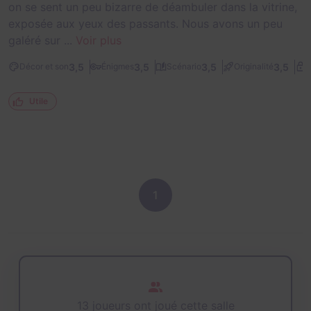
on se sent un peu bizarre de déambuler dans la vitrine,
exposée aux yeux des passants. Nous avons un peu
galéré sur ...
Voir plus
3,5
3,5
3,5
3,5
Décor et son
Énigmes
Scénario
Originalité
D
Utile
1
13 joueurs ont joué cette salle