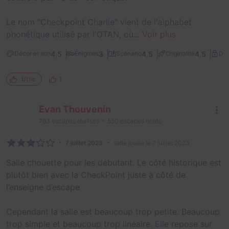
Le nom "Checkpoint Charlie" vient de l'alphabet
phonétique utilisé par l'OTAN, où...
Voir plus
4,5
3
4,5
4,5
Décor et son
Énigmes
Scénario
Originalité
Dif
1
Utile
Evan Thouvenin
763
escapes réalisés
550
escapes notés
7 juillet 2023
salle jouée le 7 juillet 2023
Salle chouette pour les débutant. Le côté historique est
plutôt bien avec la CheckPoint juste à côté de
l’enseigne d’escape
Cependant la salle est beaucoup trop petite. Beaucoup
trop simple et beaucoup trop linéaire. Elle repose sur