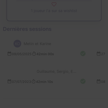
1 joueur l'a sur sa wishlist
Dernières sessions
KO
Metin et Karine
09/05/2025
42min 00s
27/
Guillaume, Sergio, Evan et Cyril
07/07/2023
42min 10s
08/