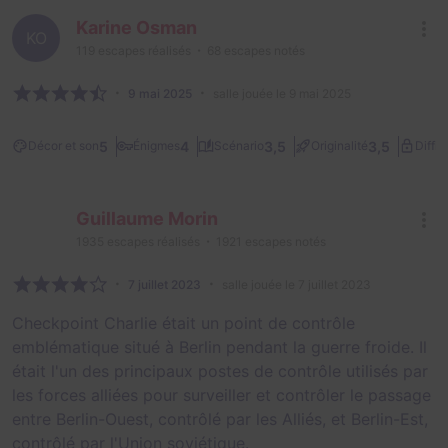
Karine Osman
KO
119
escapes réalisés
68
escapes notés
9 mai 2025
salle jouée le 9 mai 2025
5
4
3,5
3,5
Décor et son
Énigmes
Scénario
Originalité
Diffic
Guillaume Morin
1935
escapes réalisés
1921
escapes notés
7 juillet 2023
salle jouée le 7 juillet 2023
Checkpoint Charlie était un point de contrôle
emblématique situé à Berlin pendant la guerre froide. Il
était l'un des principaux postes de contrôle utilisés par
les forces alliées pour surveiller et contrôler le passage
entre Berlin-Ouest, contrôlé par les Alliés, et Berlin-Est,
contrôlé par l'Union soviétique.