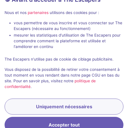
Nous et nos
partenaires
utilisons des cookies pour :
vous permettre de vous inscrire et vous connecter sur The
75 min
Escapers (nécessaire au fonctionnement)
mesurer les statistiques d'utilisation de The Escapers pour
The Lost Treasure
Brandon Da
comprendre comment la plateforme est utilisée et
The Room
- Berlin
The Room
- Be
l'améliorer en continu
4,7 / 5
28 avis
The Escapers n'utilise pas de cookie de ciblage publicitaire.
2 - 6
Intermédiaire
2 - 6
Vous disposez de la possibilité de retirer votre consentement à
Série / Film / Roman
40€ - 60€
tout moment en vous rendant dans notre page CGU en bas du
site. Pour en savoir plus, visitez notre
politique de
confidentialité
.
Uniquement nécessaires
Réserver
Accepter tout