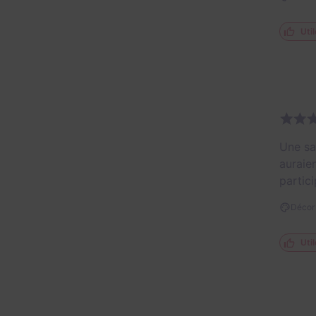
Util
Une sa
auraie
partic
Décor 
Util