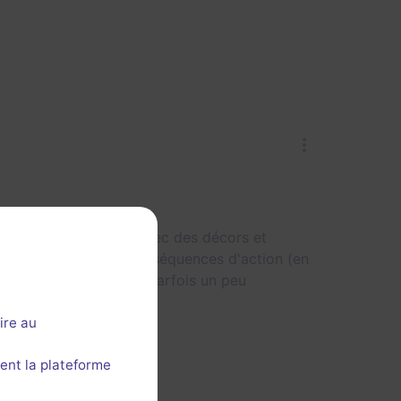
de passion celle-ci, avec des décors et
e des pirates, et des séquences d'action (en
partie sont cependant parfois un peu
ire au
ent la plateforme