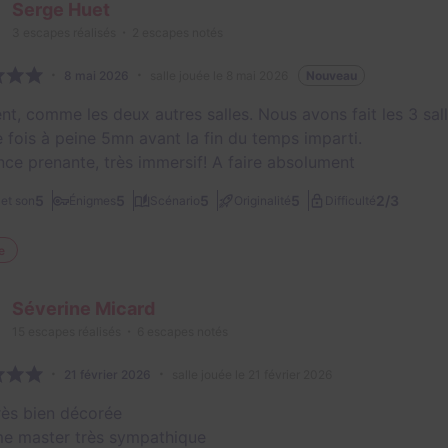
Serge Huet
3
escapes réalisés
2
escapes notés
8 mai 2026
salle jouée le 8 mai 2026
Nouveau
ent, comme les deux autres salles. Nous avons fait les 3 sall
 fois à peine 5mn avant la fin du temps imparti.
ce prenante, très immersif! A faire absolument
2/3
5
5
5
5
et son
Énigmes
Scénario
Originalité
Difficulté
e
Séverine Micard
15
escapes réalisés
6
escapes notés
21 février 2026
salle jouée le 21 février 2026
très bien décorée
e master très sympathique