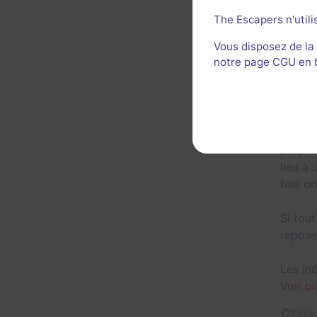
The Escapers n'utili
Vous disposez de la
notre page CGU en ba
Une sa
Le jeu
propre
lieu à
fois o
Si tout
repose
Les in
Voir pl
Décor 