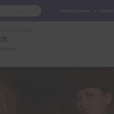
Escape games
Commu
résor de Tim Willock
ck
'Abbaye