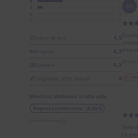
4
5
SH
3
1
2
0
1
0
Excell
4,5
Décor et son
chaque
Ambian
4,3
Énigmes
Décor 
4,3
Scénario
Util
4
Originalité, effet waouh
Mentions attribuées à cette salle
Énigmes parallélisables
50 %
Contrôle des avis
Salle 
Le gam