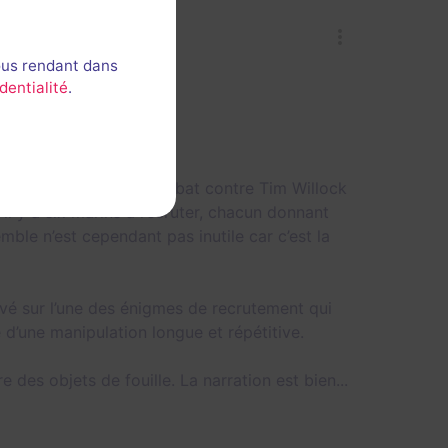
ous rendant dans
dentialité
.
autres.
 l’équipage, puis le combat contre Tim Willock
il y a six marins à recruter, chacun donnant
ble n’est cependant pas inutile car c’est la
servé sur l’une des énigmes de recrutement qui
d’une manipulation longue et répétitive.
des objets de fouille. La narration est bien...