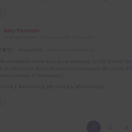
e
Naty Peransin
37
escapes réalisés
31
escapes notés
6
avis utiles
30 mars 2026
salle jouée le 19 juillet 2025
lle accessible même à un jeune publique. Le fait d'avoir de
nt pu décrocher au vu du nombre conséquent de choses à fa
ipent vraiment à l'immersion !
4,5
3,5
3,5
3,5
et son
Énigmes
Scénario
Originalité
e
1
2
3