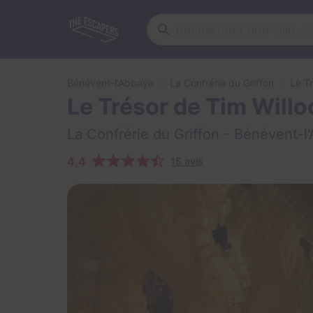
Bénévent-l'Abbaye
La Confrérie du Griffon
Le T
Le Trésor de Tim Willo
La Confrérie du Griffon
- Bénévent-l
4,4
15 avis