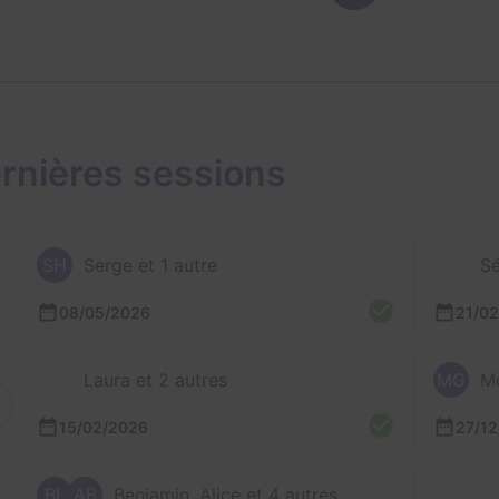
rnières sessions
SH
Serge et 1 autre
Sé
08/05/2026
21/0
Laura et 2 autres
MG
Mo
15/02/2026
27/1
BL
AB
Benjamin, Alice et 4 autres