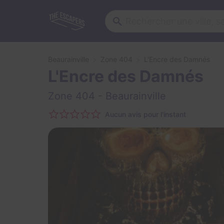
Beaurainville
Zone 404
L'Encre des Damnés
L'Encre des Damnés
Zone 404
- Beaurainville
Aucun avis pour l'instant