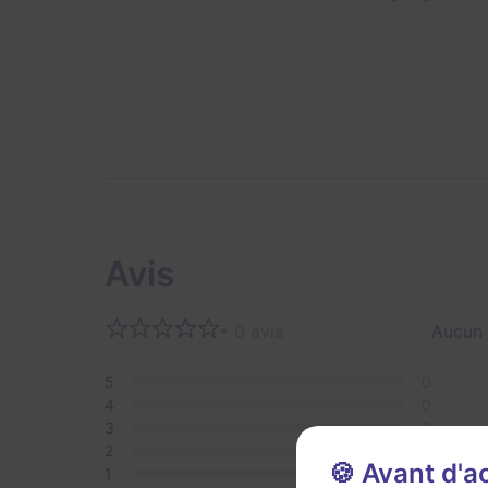
Avis
• 0 avis
Aucun 
5
0
4
0
3
0
2
0
🍪 Avant d'
1
0