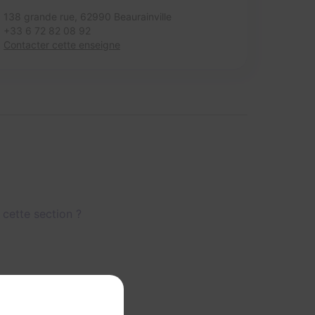
138 grande rue,
62990 Beaurainville
+33 6 72 82 08 92
Contacter cette enseigne
 cette section ?