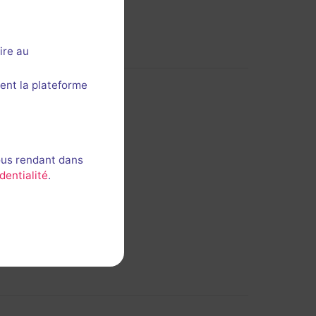
ire au
ent la plateforme
ous rendant dans
dentialité
.