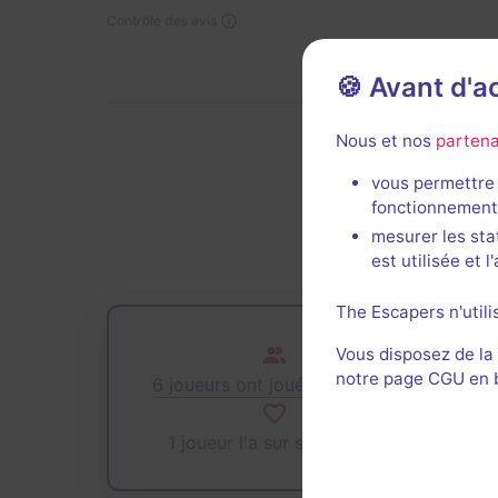
Contrôle des avis
🍪 Avant d'
Nous et nos
partena
Der
vous permettre 
fonctionnement
mesurer les sta
est utilisée et 
The Escapers n'utili
Vous disposez de la
notre page CGU en ba
6 joueurs ont joué cette salle
1 joueur l'a sur sa wishlist