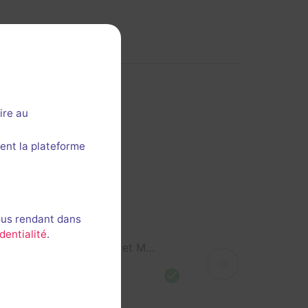
ire au
ent la plateforme
ous rendant dans
dentialité
.
Stéphanie, Laurent et Mathieu
/2021
50min 55s