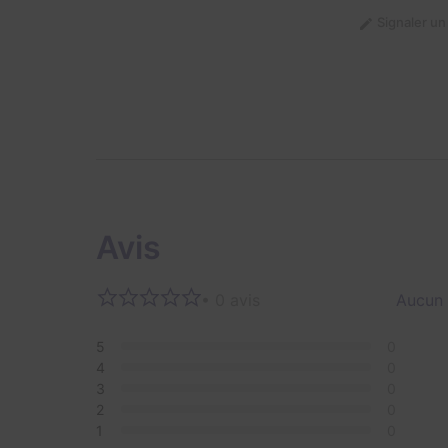
Signaler u
Avis
• 0 avis
Aucun 
5
0
4
0
3
0
2
0
1
0