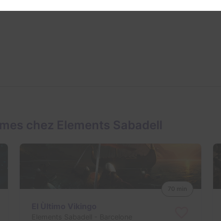
ames chez Elements Sabadell
70 min
El Ùltimo Vikingo
Elements Sabadell
- Barcelone