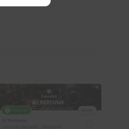
Nouveau
90 min
El Perfume
Elements Sabadell
- Barcelone