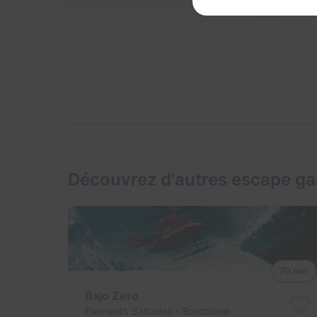
Découvrez d'autres escape g
70 min
Bajo Zero
Elements Sabadell
- Barcelone