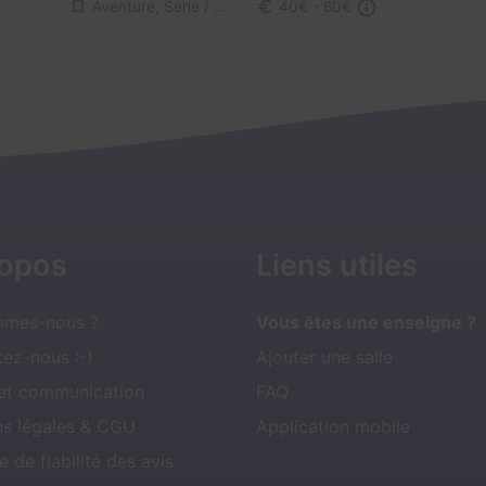
Aventure, Série / Film / Roman
40€ - 60€
ropos
Liens utiles
mmes-nous ?
Vous êtes une enseigne ?
ez-nous :-)
Ajouter une salle
 et communication
FAQ
ns légales & CGU
Application mobile
e de fiabilité des avis