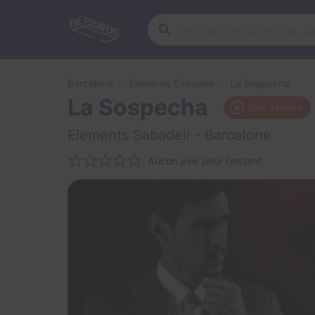
Barcelone
Elements Sabadell
La Sospecha
La Sospecha
Salle fermée
Elements Sabadell
- Barcelone
Aucun avis pour l'instant