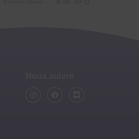
Frisson / Horreur, Virus / Asile / Hôpital
28€ - 50€
Nous suivre