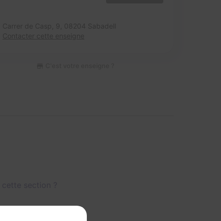
Carrer de Casp, 9,
08204 Sabadell
Contacter cette enseigne
C'est votre enseigne ?
 cette section ?