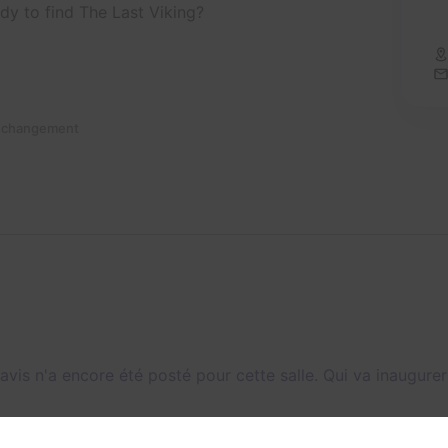
dy to find The Last Viking?
n changement
avis n'a encore été posté pour cette salle. Qui va inaugurer