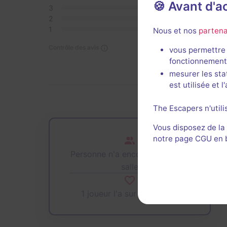
🍪 Avant d'
3
0
2
0
1
0
Nous et nos
partena
Contrôle des avis
vous permettre 
fonctionnement
mesurer les sta
est utilisée et 
The Escapers n'utili
Vous disposez de la
notre page CGU en ba
Personne n'a encore joué cette
salle
1 joueur l'a sur sa wishlist