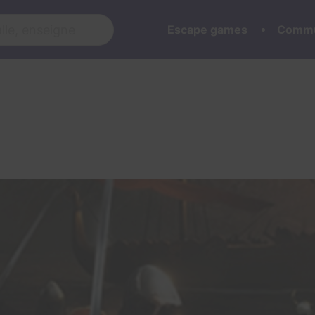
Escape games
Commu