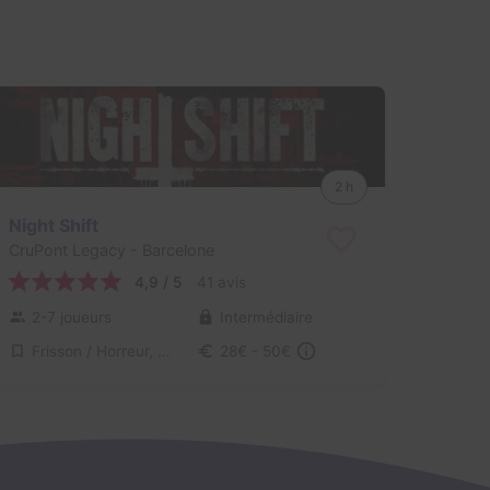
2 h
Night Shift
CruPont Legacy
- Barcelone
4,9 / 5
41 avis
2-7 joueurs
Intermédiaire
Frisson / Horreur, Virus / Asile / Hôpital
28€ - 50€