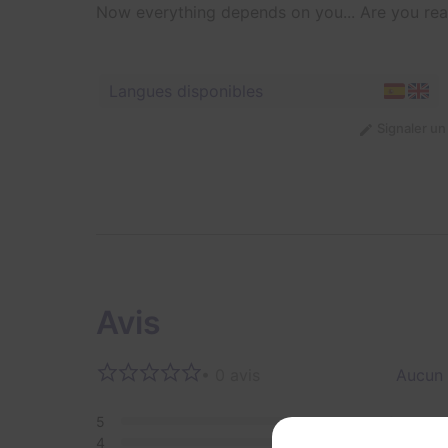
Now everything depends on you... Are you rea
Langues disponibles
Signaler u
Avis
• 0 avis
Aucun 
5
0
4
0