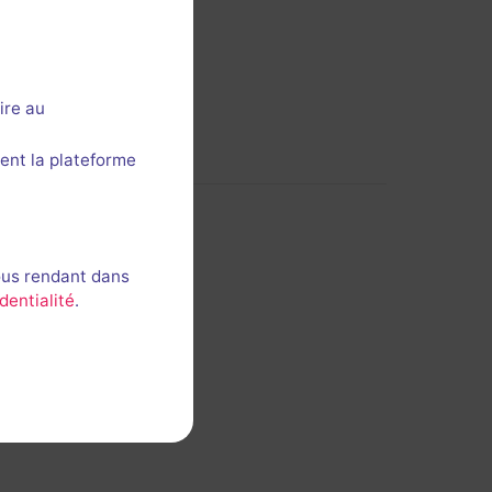
ire au
ent la plateforme
ous rendant dans
dentialité
.