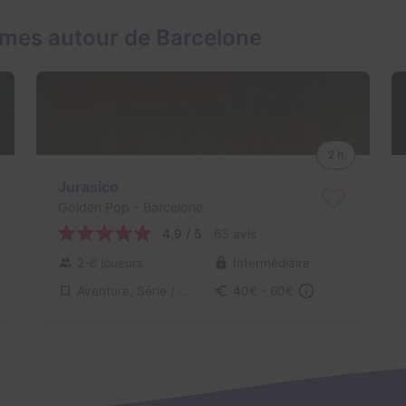
mes autour de Barcelone
2 h
Jurasico
Golden Pop
- Barcelone
4,9 / 5
63 avis
2-6 joueurs
Intermédiaire
Aventure, Série / Film / Roman
40€ - 60€