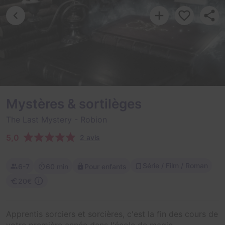
Mystères & sortilèges
The Last Mystery
- Robion
5,0
2 avis
Série / Film / Roman
6-7
60 min
Pour enfants
20€
Apprentis sorciers et sorcières, c'est la fin des cours de
votre première année dans l'école de magie.