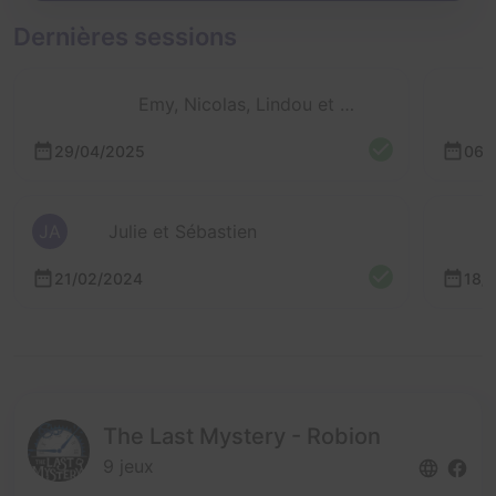
Dernières sessions
Emy, Nicolas, Lindou et 3 autres
29/04/2025
06/
JA
Julie et Sébastien
21/02/2024
18/
The Last Mystery - Robion
9 jeux