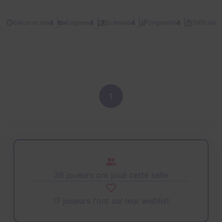
2
4
4
4
4
Décor et son
Énigmes
Scénario
Originalité
Difficulté
1
36 joueurs ont joué cette salle
17 joueurs l'ont sur leur wishlist