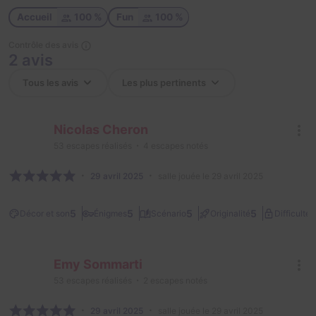
Accueil
100 %
Fun
100 %
Contrôle des avis
2 avis
Nicolas Cheron
53
escapes réalisés
4
escapes notés
29 avril 2025
salle jouée le 29 avril 2025
2
5
5
5
5
Décor et son
Énigmes
Scénario
Originalité
Difficulté
Emy Sommarti
53
escapes réalisés
2
escapes notés
29 avril 2025
salle jouée le 29 avril 2025