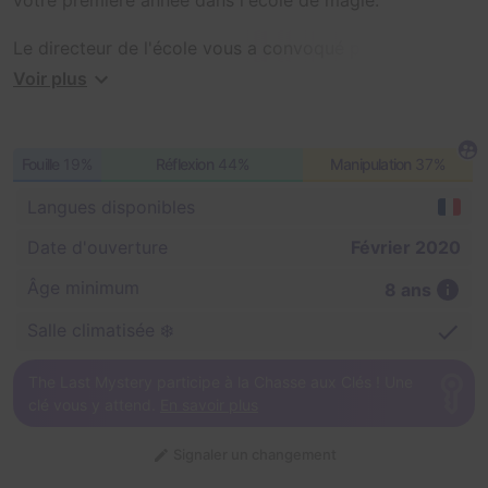
Le directeur de l'école vous a convoqué pour les
épreuves de fin d'année.
Voir plus
Vous avez 1 heure pour résoudre les énigmes qu'il a
disséminé dans la salle commune du château et trouver
le moyen de vous échapper.
Fouille
19%
Réflexion
44%
Manipulation
37%
Si vous y arrivez, vous recevrez votre diplôme et
Langues disponibles
pourrez passer dans la classe supérieure...
Date d'ouverture
Février 2020
Âge minimum
8 ans
Salle climatisée ❄️
The Last Mystery participe à la Chasse aux Clés ! Une
clé vous y attend.
En savoir plus
Signaler un changement