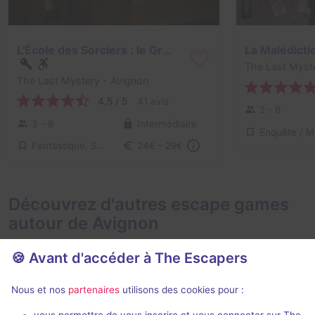
L'École des Sorciers : le Grimoire Magique
La Malédictio
The Last Myst
The Last Mystery
- Avignon
4,5 / 5
41 avis
2 - 6
3 - 8
Intermédiaire
Fantastique, Série / Film / Roman
24€ - 29€
Découvrez d'autres escape games
autour de Avignon
🍪 Avant d'accéder à The Escapers
Nous et nos
partenaires
utilisons des cookies pour :
En extéri
vous permettre de vous inscrire et vous connecter sur The