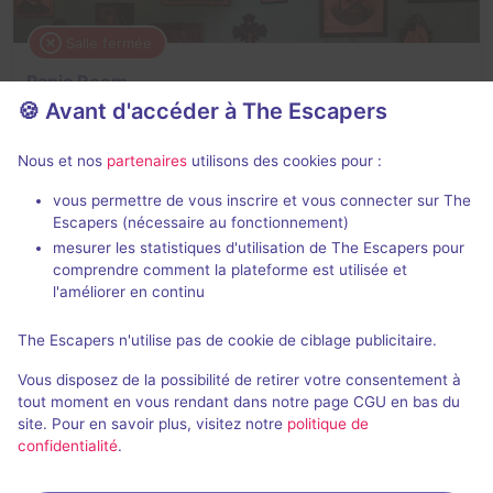
Salle fermée
Panic Room
🍪 Avant d'accéder à The Escapers
3,2 / 5
3 avis
2 - 6
Intermédiaire
Nous et nos
partenaires
utilisons des cookies pour :
Frisson / Horreur
vous permettre de vous inscrire et vous connecter sur The
Escapers (nécessaire au fonctionnement)
mesurer les statistiques d'utilisation de The Escapers pour
comprendre comment la plateforme est utilisée et
l'améliorer en continu
The Escapers n'utilise pas de cookie de ciblage publicitaire.
Salle fermée
Vous disposez de la possibilité de retirer votre consentement à
Prison Break
tout moment en vous rendant dans notre page CGU en bas du
site. Pour en savoir plus, visitez notre
politique de
3 / 5
3 avis
confidentialité
.
2 - 6
Intermédiaire