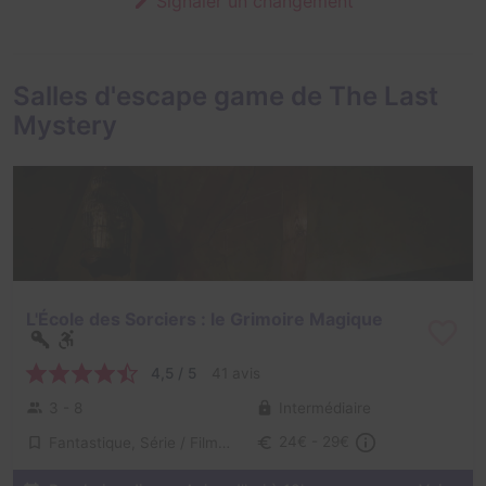
Signaler un changement
Salles d'escape game de The Last
Mystery
L'École des Sorciers : le Grimoire Magique
4,5 / 5
41 avis
3 - 8
Intermédiaire
Fantastique, Série / Film / Roman
24€ - 29€