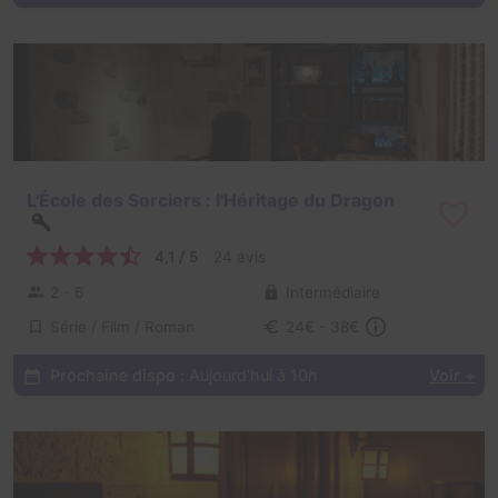
L'École des Sorciers : l'Héritage du Dragon
4,1 / 5
24 avis
2 - 6
Intermédiaire
Série / Film / Roman
24€ - 38€
Prochaine dispo :
Aujourd'hui à 10h
Voir +