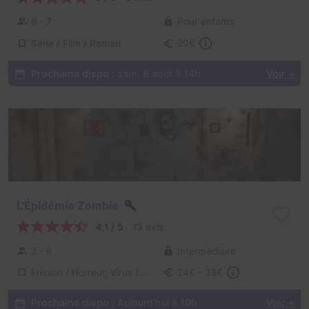
6 - 7
Pour enfants
Série / Film / Roman
20€
Prochaine dispo :
sam. 8 août à 14h
Voir +
L'Épidémie Zombie
4,1 / 5
13 avis
2 - 6
Intermédiaire
Frisson / Horreur, Virus / Asile / Hôpital
24€ - 38€
Prochaine dispo :
Aujourd'hui à 10h
Voir +