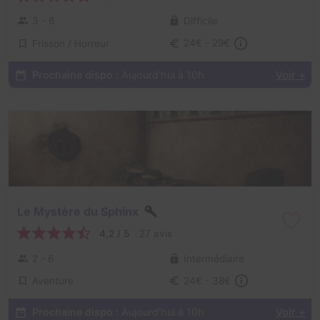
3 - 6
Difficile
Frisson / Horreur
24€ - 29€
Prochaine dispo :
Aujourd'hui à 10h
Voir +
Le Mystère du Sphinx
4,2 / 5
27 avis
2 - 6
Intermédiaire
Aventure
24€ - 38€
Prochaine dispo :
Aujourd'hui à 10h
Voir +