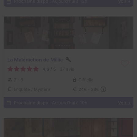
Prochaine dispo :
Aujourd'hui à 12h
Voir +
La Malédiction de Millie
4,6 / 5
27 avis
2 - 6
Difficile
Enquête / Mystère
24€ - 38€
Prochaine dispo :
Aujourd'hui à 10h
Voir +