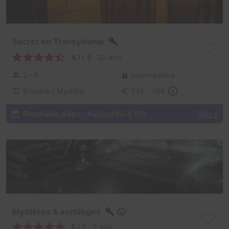
Secret en Transylvanie
4,1 / 5
22 avis
2 - 6
Intermédiaire
Enquête / Mystère
24€ - 38€
Prochaine dispo :
Aujourd'hui à 10h
Voir +
Mystères & sortilèges
5 / 5
2 avis