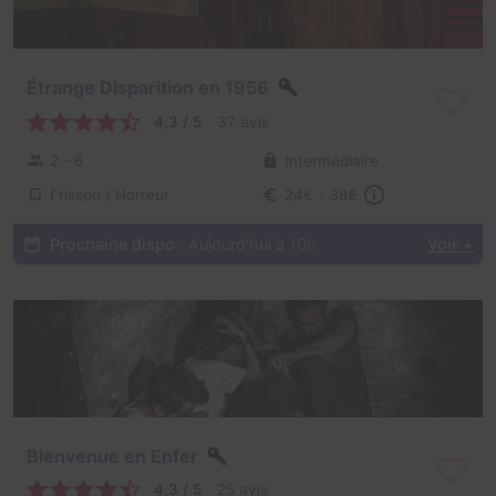
Étrange Disparition en 1956
4,3 / 5
37 avis
2 - 6
Intermédiaire
Frisson / Horreur
24€ - 38€
Prochaine dispo :
Aujourd'hui à 10h
Voir +
Bienvenue en Enfer
4,3 / 5
25 avis