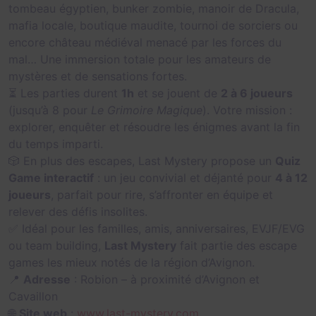
tombeau égyptien, bunker zombie, manoir de Dracula,
mafia locale, boutique maudite, tournoi de sorciers ou
encore château médiéval menacé par les forces du
mal… Une immersion totale pour les amateurs de
mystères et de sensations fortes.
⏳ Les parties durent
1h
et se jouent de
2 à 6 joueurs
(jusqu’à 8 pour
Le Grimoire Magique
). Votre mission :
explorer, enquêter et résoudre les énigmes avant la fin
du temps imparti.
🎲 En plus des escapes, Last Mystery propose un
Quiz
Game interactif
: un jeu convivial et déjanté pour
4 à 12
joueurs
, parfait pour rire, s’affronter en équipe et
relever des défis insolites.
✅ Idéal pour les familles, amis, anniversaires, EVJF/EVG
ou team building,
Last Mystery
fait partie des escape
games les mieux notés de la région d’Avignon.
📍
Adresse
: Robion – à proximité d’Avignon et
Cavaillon
🌐
Site web
:
www.last-mystery.com