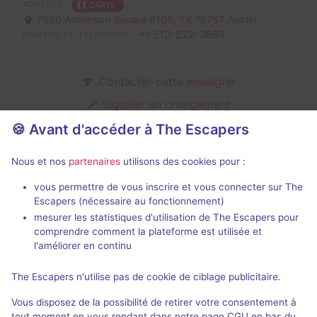
ADRESSE
CARTE
7950 Anderson Square #108,
TX 78757 Austin
+1 512-522-3889
NUMÉRO DE TÉLÉPHONE
Contacter cette enseigne
Signaler un changement
C'est votre enseigne ?
🍪 Avant d'accéder à The Escapers
Nous et nos
partenaires
utilisons des cookies pour :
Salles fermées de Novel Escape
vous permettre de vous inscrire et vous connecter sur The
Escapers (nécessaire au fonctionnement)
mesurer les statistiques d'utilisation de The Escapers pour
comprendre comment la plateforme est utilisée et
l'améliorer en continu
The Escapers n'utilise pas de cookie de ciblage publicitaire.
Jeu terminé
Vous disposez de la possibilité de retirer votre consentement à
20,000 Leagues Under The Sea
tout moment en vous rendant dans notre page CGU en bas du