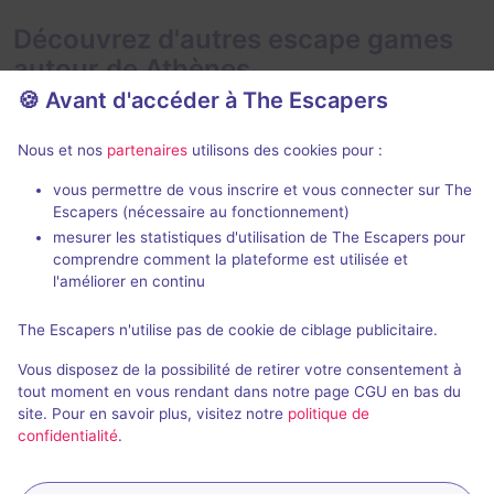
Découvrez d'autres escape games
autour de Athènes
🍪 Avant d'accéder à The Escapers
Nous et nos
partenaires
utilisons des cookies pour :
vous permettre de vous inscrire et vous connecter sur The
Jeu immersif
2 h
Escapers (nécessaire au fonctionnement)
mesurer les statistiques d'utilisation de The Escapers pour
Don't take a Breath
Hide N Seek
comprendre comment la plateforme est utilisée et
Verone
- Athènes
Brainiac
- Athè
l'améliorer en continu
4,9 / 5
45 avis
The Escapers n'utilise pas de cookie de ciblage publicitaire.
2 - 6
Pour débuter
2 - 6
Vous disposez de la possibilité de retirer votre consentement à
Frisson / Horreur
25€
tout moment en vous rendant dans notre page CGU en bas du
site. Pour en savoir plus, visitez notre
politique de
confidentialité
.