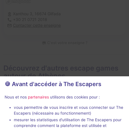
Xanthou 3,
16674 Glifada
+30 21 0721 2018
Contacter cette enseigne
C'est votre enseigne ?
Découvrez d'autres escape games
autour de Athènes
🍪 Avant d'accéder à The Escapers
Nous et nos
partenaires
utilisons des cookies pour :
vous permettre de vous inscrire et vous connecter sur The
Jeu immersif
2 h
Escapers (nécessaire au fonctionnement)
mesurer les statistiques d'utilisation de The Escapers pour
Don't take a Breath
Hide N Seek
comprendre comment la plateforme est utilisée et
Verone
- Athènes
Brainiac
- Athè