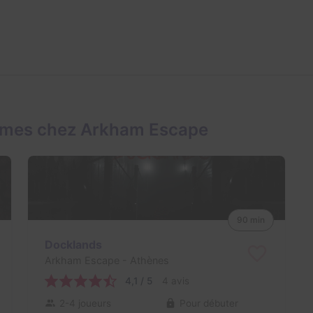
ames chez Arkham Escape
90 min
Docklands
Arkham Escape
- Athènes
4,1 / 5
4 avis
2-4 joueurs
Pour débuter