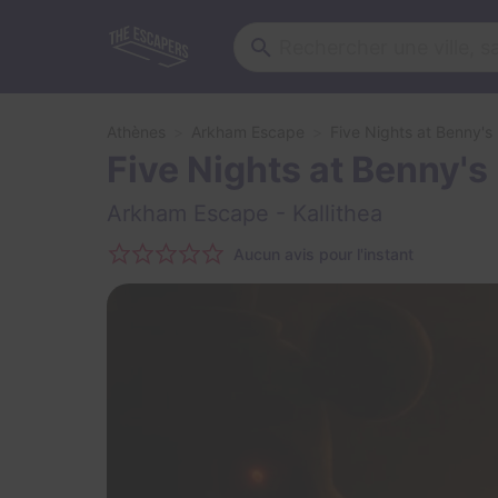
Athènes
Arkham Escape
Five Nights at Benny's
Five Nights at Benny's
Arkham Escape
- Kallithea
Aucun avis pour l'instant