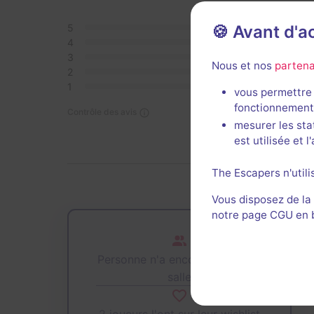
🍪 Avant d'
5
0
4
0
3
0
Nous et nos
partena
2
0
1
0
vous permettre 
fonctionnement
Contrôle des avis
mesurer les sta
est utilisée et 
The Escapers n'utili
Vous disposez de la
notre page CGU en ba
Personne n'a encore joué cette
salle
2 joueurs l'ont sur leur wishlist