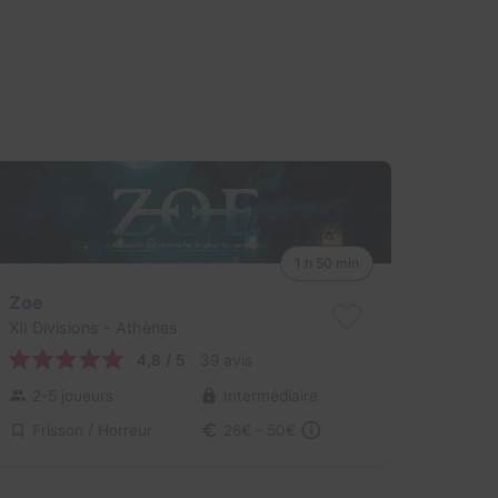
1 h 50 min
Zoe
XII Divisions
- Athènes
4,8 / 5
39 avis
2-5 joueurs
Intermédiaire
Frisson / Horreur
26€ - 50€