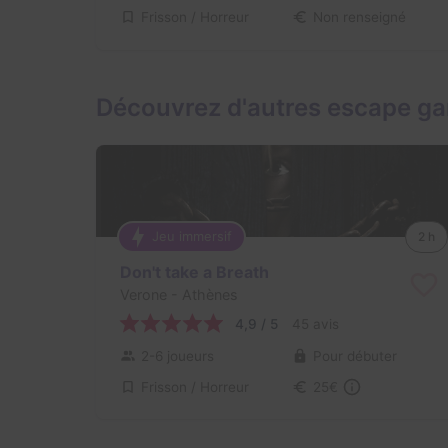
Frisson / Horreur
Non renseigné
Découvrez d'autres escape g
Jeu immersif
2 h
Don't take a Breath
Verone
- Athènes
4,9 / 5
45 avis
2-6 joueurs
Pour débuter
Frisson / Horreur
25€