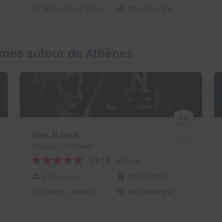
Série / Film / Roman
Non renseigné
ames autour de Athènes
2 h
Hide N Seek
Brainiac
- Athènes
4,9 / 5
40 avis
2-6 joueurs
Intermédiaire
Frisson / Horreur
Non renseigné