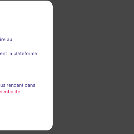
ire au
ent la plateforme
ous rendant dans
dentialité
.