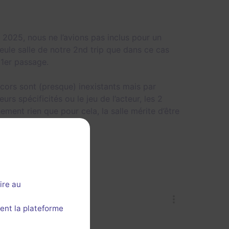
i 2025, nous ne l’avions pas inclus pour un
 seule salle de notre 2nd trip que dans ce cas
 1er passage.
cors sont (presque) inexistants mais par
rs spécificités ou le jeu de l’acteur, les 2
hement rien que pour cela, la salle mérite d’être
nier grecque)

ire au
ent la plateforme