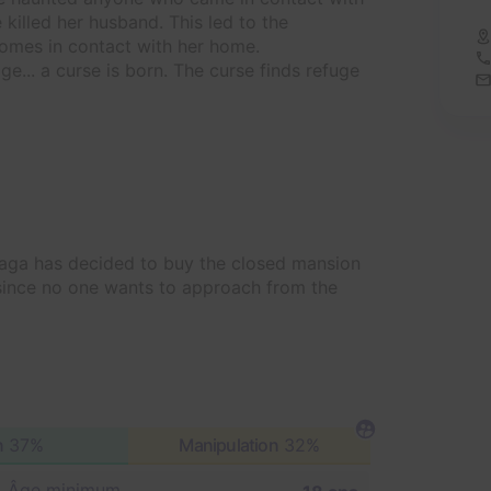
 killed her husband. This led to the
comes in contact with her home.
... a curse is born. The curse finds refuge
Yaga has decided to buy the closed mansion
 since no one wants to approach from the
n
37%
Manipulation
32%
Âge minimum