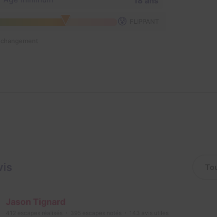
18 ans
😰
FLIPPANT
n changement
vis
Jason Tignard
412
escapes réalisés
395
escapes notés
143
avis utiles