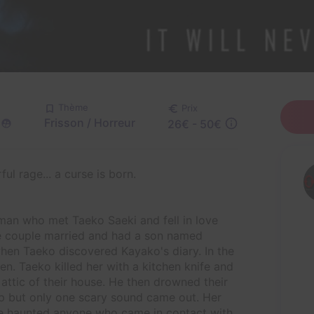
Thème
Prix
Frisson / Horreur
26€ - 50€
 rage... a curse is born.
an who met Taeko Saeki and fell in love
he couple married and had a son named
 when Taeko discovered Kayako's diary. In the
en. Taeko killed her with a kitchen knife and
e attic of their house. He then drowned their
elp but only one scary sound came out. Her
nce haunted anyone who came in contact with