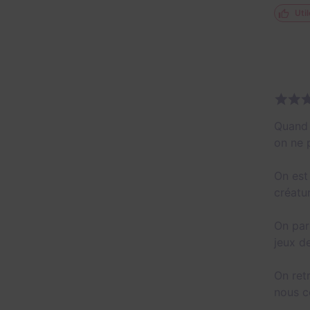
Util
Quand 
on ne 
On est 
créatur
On par
jeux d
On ret
nous c