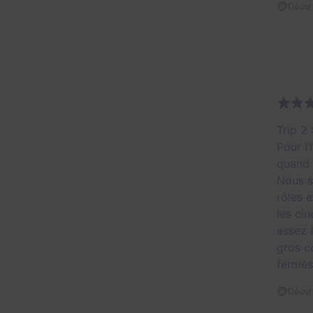
Décor 
Trip 2 
Pour l’
quand 
Nous s
rôles 
les ci
assez 
gros co
fermés
Décor 