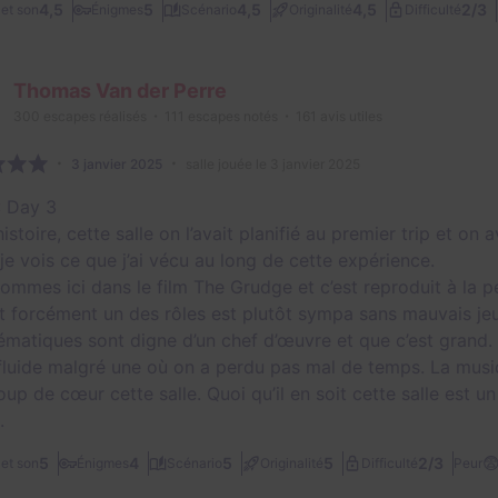
2/3
4,5
5
4,5
4,5
et son
Énigmes
Scénario
Originalité
Difficulté
Thomas Van der Perre
300
escapes réalisés
111
escapes notés
161
avis utiles
3 janvier 2025
salle jouée le 3 janvier 2025
: Day 3
histoire, cette salle on l’avait planifié au premier trip et 
je vois ce que j’ai vécu au long de cette expérience.
ommes ici dans le film The Grudge et c’est reproduit à la p
et forcément un des rôles est plutôt sympa sans mauvais jeu
nématiques sont digne d’un chef d’œuvre et que c’est grand.
fluide malgré une où on a perdu pas mal de temps. La musiq
up de cœur cette salle. Quoi qu’il en soit cette salle est u
.

2/3
5
4
5
5
et son
Énigmes
Scénario
Originalité
Difficulté
Peur