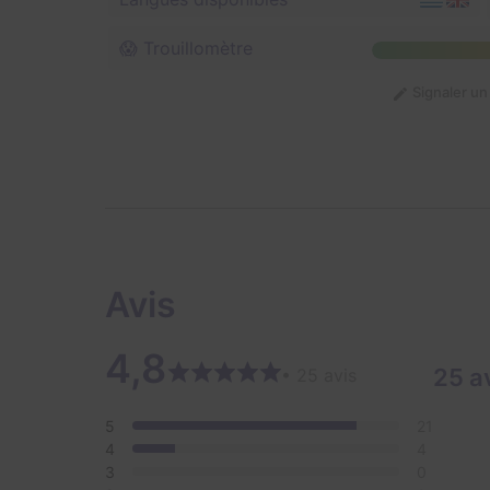
😱 Trouillomètre
Signaler u
Avis
4,8
25 a
• 25 avis
5
21
4
4
3
0