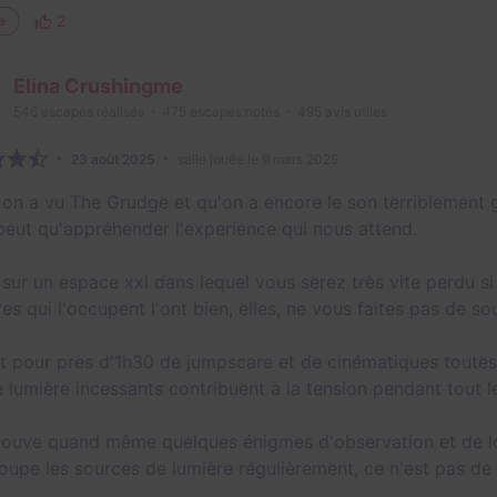
2
e
Elina Crushingme
546
escapes réalisés
475
escapes notés
495
avis utiles
23 août 2025
salle jouée le 9 mars 2025
on a vu The Grudge et qu'on a encore le son terriblement g
peut qu'appréhender l'experience qui nous attend.
sur un espace xxl dans lequel vous serez très vite perdu si 
es qui l'occupent l'ont bien, elles, ne vous faites pas de so
t pour près d'1h30 de jumpscare et de cinématiques toutes a
e lumière incessants contribuent à la tension pendant tout le
rouve quand même quelques énigmes d'observation et de log
oupe les sources de lumière régulièrement, ce n'est pas de t