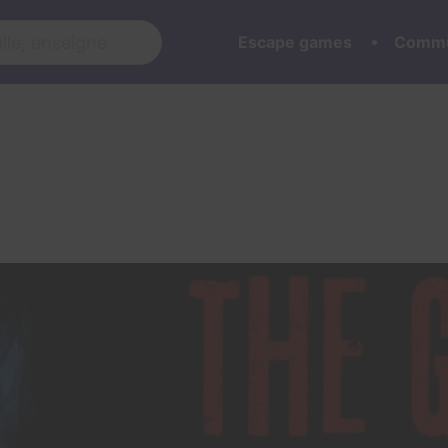
Escape games
Commu