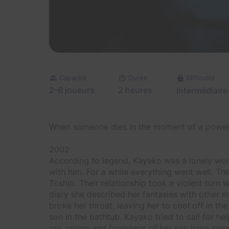
Capacité
Durée
Difficulté
2-6 joueurs
2 heures
Intermédiaire
When someone dies in the moment of a powerful
2002
According to legend, Kayako was a lonely wom
with him. For a while everything went well. T
Toshio. Their relationship took a violent turn
diary she described her fantasies with other m
broke her throat, leaving her to cool off in th
son in the bathtub. Kayako tried to call for h
cry, crying and footsteps of her son have si