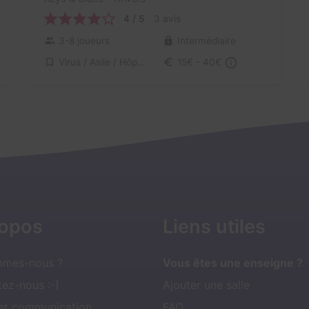
4 / 5
3 avis
3-8 joueurs
Intermédiaire
Virus / Asile / Hôpital
15€ - 40€
ropos
Liens utiles
mmes-nous ?
Vous êtes une enseigne ?
ez-nous :-)
Ajouter une salle
 et communication
FAQ