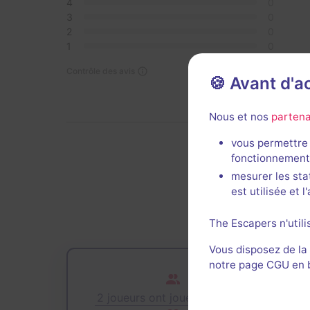
4
0
3
0
2
0
1
0
Contrôle des avis
🍪 Avant d'
Nous et nos
partena
vous permettre 
fonctionnement
De
mesurer les sta
est utilisée et 
The Escapers n'utili
Vous disposez de la
notre page CGU en ba
2 joueurs ont joué cette salle