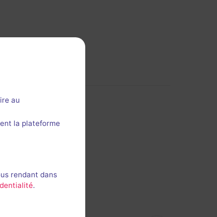
ire au
ent la plateforme
ous rendant dans
dentialité
.