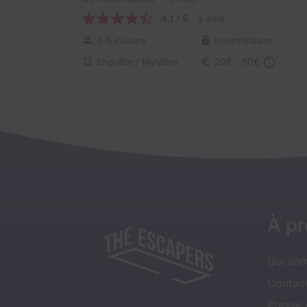
4,1 / 5
3 avis
2-6 joueurs
Intermédiaire
Enquête / Mystère
20€ - 60€
À p
Qui so
Contact
Presse