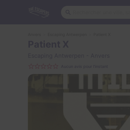
Anvers
Escaping Antwerpen
Patient X
Patient X
Escaping Antwerpen
- Anvers
Aucun avis pour l'instant