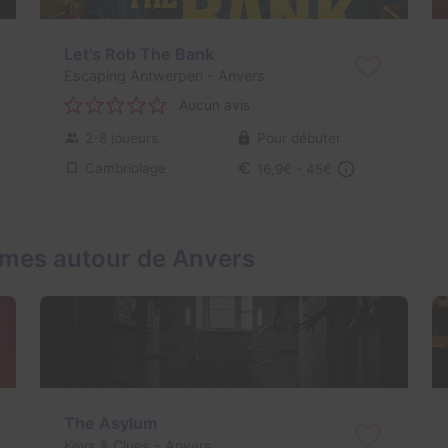
Let's Rob The Bank
Escaping Antwerpen
- Anvers
Aucun avis
2-8 joueurs
Pour débuter
Cambriolage
16,9€ - 45€
ames autour de Anvers
The Asylum
Keys & Clues
- Anvers