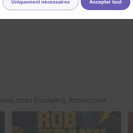
Uniquement nécessaires
Accepter tout
26/03/2023
ames chez Escaping Antwerpen