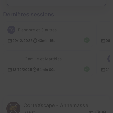
Dernières sessions
EG
Eleonore et 3 autres
29/12/2025
43min 15s
06/
Camille et Matthias
E
18/12/2025
54min 00s
21/
CorteXscape - Annemasse
6 jeux