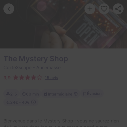
The Mystery Shop
CorteXscape
- Annemasse
3,9
15 avis
Évasion
2-5
60 min
Intermédiaire
24€ - 40€
Bienvenue dans le Mystery Shop : vous ne saurez rien
de l'univers dans lequel vous serez plongé avant