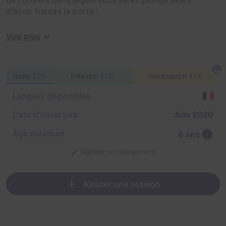
d'avoir franchi la porte !
Bonne découverte !
Voir plus
Fouille
22%
Réflexion
37%
Manipulation
41%
Langues disponibles
Date d'ouverture
Juin 2020
Âge minimum
8 ans
Signaler un changement
Ajouter une session