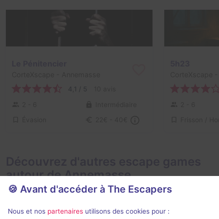
Le Pénitencier
5h23
CorteXscape
- Annemasse
CorteXscape
-
4,1 / 5
10 avis
2 - 6
Intermédiaire
2 - 6
Évasion
22€ - 40€
Découvrez d'autres escape games
autour de Annemasse
🍪 Avant d'accéder à The Escapers
Nous et nos
partenaires
utilisons des cookies pour :