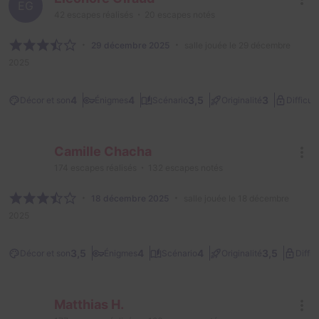
EG
42
escapes réalisés
20
escapes notés
29 décembre 2025
salle jouée le 29 décembre
2025
4
4
3,5
3
Décor et son
Énigmes
Scénario
Originalité
Difficult
Camille Chacha
174
escapes réalisés
132
escapes notés
18 décembre 2025
salle jouée le 18 décembre
2025
3,5
4
4
3,5
Décor et son
Énigmes
Scénario
Originalité
Diffic
Matthias H.