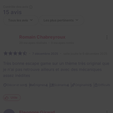
Contrôle des avis
15 avis
Romain Chabreyroux
29
escapes réalisés
9
escapes notés
7 décembre 2025
salle jouée le 6 décembre 2025
Très bonne escape game sur un thème très original que
je n'ai pas retrouve ailleurs et avec des mécaniques
assez inédites
2
5
4
4
5
Décor et son
Énigmes
Scénario
Originalité
Difficulté
Utile
Eleonore Giraud