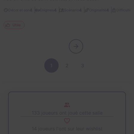
2
4
4
4
4
Décor et son
Énigmes
Scénario
Originalité
Difficulté
Utile
1
2
3
133 joueurs ont joué cette salle
14 joueurs l'ont sur leur wishlist