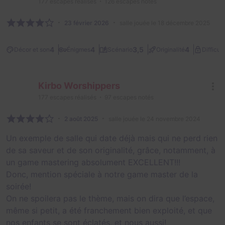
177
escapes réalisés
126
escapes notés
23 février 2026
salle jouée le 18 décembre 2025
4
4
3,5
4
Décor et son
Énigmes
Scénario
Originalité
Difficult
Kirbo Worshippers
177
escapes réalisés
97
escapes notés
2 août 2025
salle jouée le 24 novembre 2024
Un exemple de salle qui date déjà mais qui ne perd rien
de sa saveur et de son originalité, grâce, notamment, à
un game mastering absolument EXCELLENT!!!
Donc, mention spéciale à notre game master de la
soirée!
On ne spoilera pas le thème, mais on dira que l’espace,
même si petit, a été franchement bien exploité, et que
nos enfants se sont éclatés, et nous aussi!