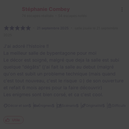
Stéphanie Combey
74
escapes réalisés
54
escapes notés
21 septembre 2025
salle jouée le 21 septembre
2025
J'ai adoré l'histoire !!
La meilleur salle de bypentagone pour moi
Le décor est soigné, malgré que deja la salle est subi
quelque "dégâts" (j'ai fait la salle au debut (malgré
qu'on est subit un probleme technique (mais quand
c'est tout nouveau, c'est le risque ☺️) de son ouverture
et refait 6 mois apres pour la faire découvrir)
Les enigmes sont bien corsé, et ca c'est cool.
3
5
5
5
5
Décor et son
Énigmes
Scénario
Originalité
Difficulté
Utile