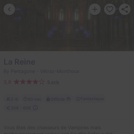
La Reine
By Pentagone
- Vétraz-Monthoux
3,9
9 avis
Fantastique
2-8
90 min
Difficile
30€ - 60€
Vous êtes des chasseurs de Vampires mais
malheureusement votre Lord Souffle Enfer a été