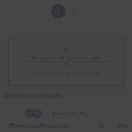
1
2
64 joueurs ont joué cette salle
9 joueurs l'ont sur leur wishlist
Dernières sessions
EG
NN
Elodie, Joy, Elo, Nad et Fanfoué
30/03/2026
1h 20min 0s
08/