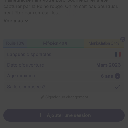
capturer par la Reine rouge; On ne sait pas pourquoi,
peut être par représailles...
Voir plus
En tout cas, il faut vous dépêchez de le libérer car nous
ne savons pas ce qu'elle va lui faire subir!
Fouille
18%
Réflexion
48%
Manipulation
34%
Langues disponibles
Date d'ouverture
Mars 2023
Âge minimum
6 ans
Salle climatisée ❄️
Signaler un changement
Ajouter une session