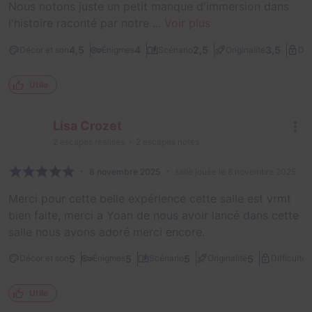
Nous notons juste un petit manque d'immersion dans
l'histoire raconté par notre ...
Voir plus
4,5
4
2,5
3,5
Décor et son
Énigmes
Scénario
Originalité
Dif
Utile
Lisa Crozet
2
escapes réalisés
2
escapes notés
8 novembre 2025
salle jouée le 8 novembre 2025
Merci pour cette belle expérience cette salle est vrmt
bien faite, merci a Yoan de nous avoir lancé dans cette
salle nous avons adoré merci encore.
3
5
5
5
5
Décor et son
Énigmes
Scénario
Originalité
Difficulté
Utile