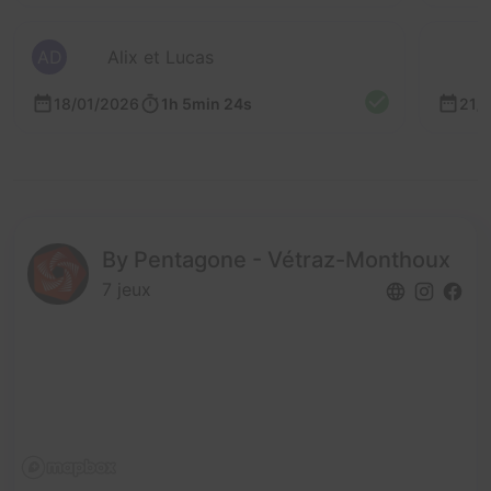
AD
Alix et Lucas
18/01/2026
1h 5min 24s
21/
By Pentagone - Vétraz-Monthoux
7 jeux