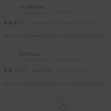
Joy Mendez
43
escapes réalisés
4
escapes notés
30 mars 2026
salle jouée le 30 mars 2026
3,5
3
3
3
Décor et son
Énigmes
Scénario
Originalité
Difficult
Nell Phan
241
escapes réalisés
227
escapes notés
13 juillet 2024
salle jouée le 5 mai 2024
2
0,5
1
2
Décor et son
Énigmes
Scénario
Originalité
Difficult