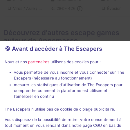
Virus / Asile / Hôpital
Évasion
28€ - 42€
Découvrez d'autres escape games
autour de Annemasse
🍪 Avant d'accéder à The Escapers
Nous et nos
partenaires
utilisons des cookies pour :
vous permettre de vous inscrire et vous connecter sur The
VR
Escapers (nécessaire au fonctionnement)
mesurer les statistiques d'utilisation de The Escapers pour
Le Pénitencier
Sanctum
comprendre comment la plateforme est utilisée et
CorteXscape
- Annemasse
CortexVirtual
-
l'améliorer en continu
4,1 / 5
10 avis
The Escapers n'utilise pas de cookie de ciblage publicitaire.
2 - 6
Intermédiaire
2 - 6
Vous disposez de la possibilité de retirer votre consentement à
Évasion
22€ - 40€
tout moment en vous rendant dans notre page CGU en bas du