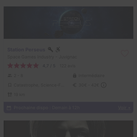
Station Perseus
Space Games Industry
- Juvignac
4,7 / 5
122 avis
2 - 8
Intermédiaire
Catastrophe, Science-Fiction
30€ - 42€
19 km
Prochaine dispo :
Demain à 12h
Voir +