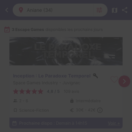
Aniane (34)
3 Escape Games
disponibles les prochains jours
Inception : Le Paradoxe Temporel
Space Games Industry
- Juvignac
4,8 / 5
109 avis
2 - 6
Intermédiaire
Science-Fiction
30€ - 42€
Prochaine dispo :
Demain à 14h15
Voir +