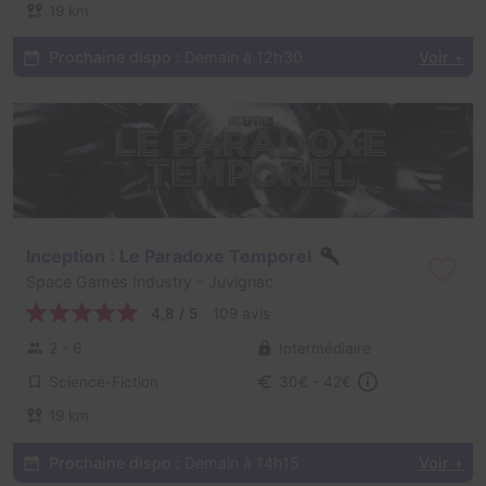
19 km
Prochaine dispo :
Demain à 12h30
Voir +
Inception : Le Paradoxe Temporel
Space Games Industry
- Juvignac
4,8 / 5
109 avis
2 - 6
Intermédiaire
Science-Fiction
30€ - 42€
19 km
Prochaine dispo :
Demain à 14h15
Voir +