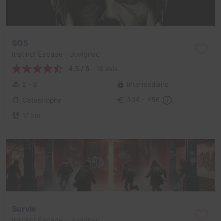
SOS
Instinct Escape
- Juvignac
4,5 / 5
16 avis
2 - 8
Intermédiaire
Catastrophe
30€ - 45€
17 km
Survie
Instinct Escape
- Juvignac