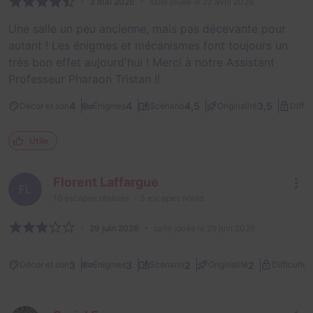
3 mai 2026
salle jouée le 22 avril 2026
Une salle un peu ancienne, mais pas décevante pour
autant ! Les énigmes et mécanismes font toujours un
très bon effet aujourd'hui ! Merci à notre Assistant
Professeur Pharaon Tristan !!
4
4
4,5
3,5
Décor et son
Énigmes
Scénario
Originalité
Diffic
Utile
Florent Laffargue
FL
16
escapes réalisés
5
escapes notés
29 juin 2026
salle jouée le 29 juin 2026
2
3
3
2
2
Décor et son
Énigmes
Scénario
Originalité
Difficulté