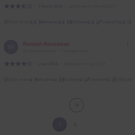
7 février 2025
salle jouée le 2 février 2025
3,5
3,5
2,5
2,5
Décor et son
Énigmes
Scénario
Originalité
D
Romain Rousseau
RR
28
escapes réalisés
7
escapes notés
2 juin 2024
salle jouée le 1 juin 2024
2
4
4
4
3
Décor et son
Énigmes
Scénario
Originalité
Difficulté
1
2