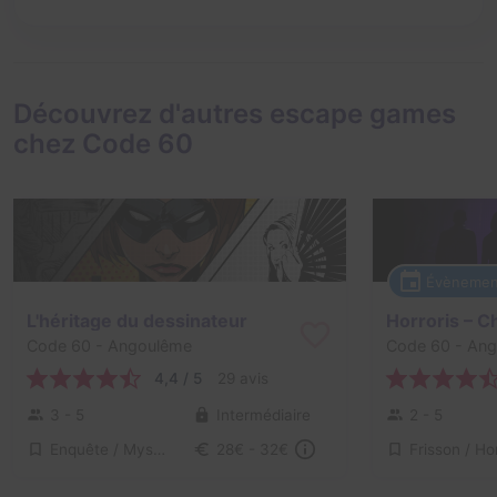
Découvrez d'autres escape games
chez Code 60
Évènemen
L'héritage du dessinateur
Code 60
- Angoulême
Code 60
- Ang
4,4 / 5
29 avis
3 - 5
Intermédiaire
2 - 5
Enquête / Mystère
28€ - 32€