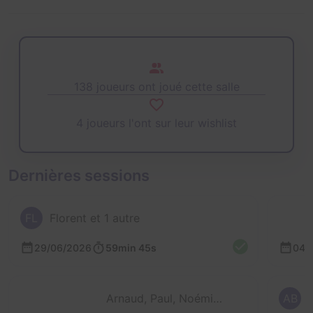
138 joueurs ont joué cette salle
4 joueurs l'ont sur leur wishlist
Dernières sessions
FL
Florent et 1 autre
29/06/2026
59min 45s
04/
Arnaud, Paul, Noémie et Martin
AB