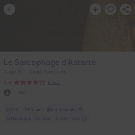
Le Sarcophage d'Astarté
Code 60
- Gond-Pontouvre
3,8
9 avis
1 test
3-6
60 min
Intermédiaire
Historique / Culturel
26€ - 32€