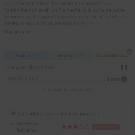
Le professeur Alban Tournesel a découvert que
Toutankhamon avait un fils caché. À la suite de cette
découverte, il disparaît mystérieusement. Vous êtes les
meilleurs étudiants du professeur et devez retrouver sa
trace dans la pyramide de Toutankhamon. Échapperez-
Voir plus
vous aux pièges de la pyramide ?
Fouille
35%
Réflexion
35%
Manipulation
30%
Langues disponibles
Âge minimum
8 ans
Signaler un changement
Salle identique ou similaire jouable à :
Alive Room
Salle fermée
(Bayonne)