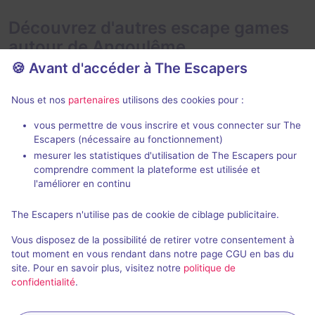
Découvrez d'autres escape games
autour de Angoulême
🍪 Avant d'accéder à The Escapers
Nous et nos
partenaires
utilisons des cookies pour :
vous permettre de vous inscrire et vous connecter sur The
Escapers (nécessaire au fonctionnement)
mesurer les statistiques d'utilisation de The Escapers pour
Super Alpha World
Mission Tok
comprendre comment la plateforme est utilisée et
Escape Time
- Angoulême
Escape Time
-
l'améliorer en continu
4,6 / 5
17 avis
The Escapers n'utilise pas de cookie de ciblage publicitaire.
2 - 8
Intermédiaire
2 - 10
Vous disposez de la possibilité de retirer votre consentement à
Enquête / Mystère, Science-Fiction
25€ - 40€
tout moment en vous rendant dans notre page CGU en bas du
site. Pour en savoir plus, visitez notre
politique de
confidentialité
.