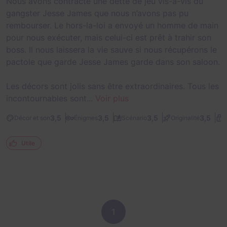
Nous avons contracté une dette de jeu vis-à-vis du
gangster Jesse James que nous n’avons pas pu
rembourser. Le hors-la-loi a envoyé un homme de main
pour nous exécuter, mais celui-ci est prêt à trahir son
boss. Il nous laissera la vie sauve si nous récupérons le
pactole que garde Jesse James garde dans son saloon.
Les décors sont jolis sans être extraordinaires. Tous les
incontournables sont...
Voir plus
3,5
3,5
3,5
3,5
Décor et son
Énigmes
Scénario
Originalité
D
Utile
1