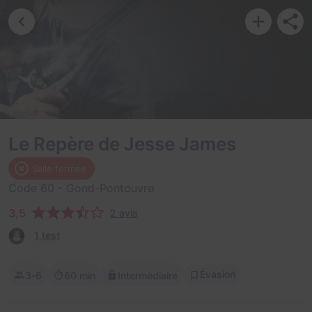
Le Repère de Jesse James
Salle fermée
Code 60
- Gond-Pontouvre
3,5
2 avis
1 test
Évasion
3-6
60 min
Intermédiaire