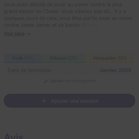
Vous avez décidé de jouer au poker contre le plus
grand bandit de l’Ouest. Vous n’auriez pas dû... Il y a
quelques jours de cela, vous êtes partis jouer au poker
contre Jesse James et sa bande. Et vous étiez en veine
ce soir-là. Vous avez raflé le pactole ! Le problème ?
Voir plus
Jesse James déteste perdre de l’argent. Pour se venger,
il vous a fait kidnapper par ses hommes de main ! Deux
choix s’offrent à vous : attendre la mort dignement ou
Fouille
29%
Réflexion
33%
Manipulation
38%
tenter de vous échapper.
Date de fermeture
Janvier 2025
Signaler un changement
Ajouter une session
Avis