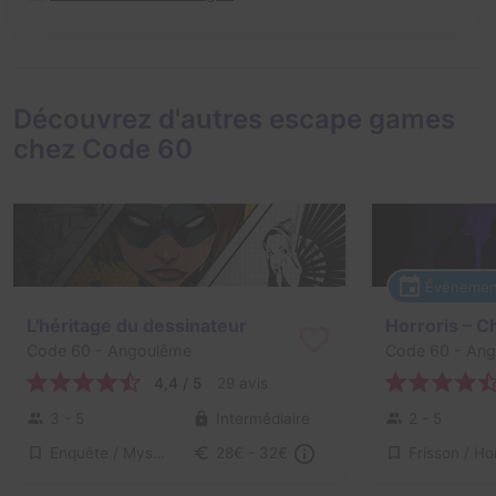
Découvrez d'autres escape games
chez Code 60
Évènemen
L'héritage du dessinateur
Code 60
- Angoulême
Code 60
- Ang
4,4 / 5
29 avis
3 - 5
Intermédiaire
2 - 5
Enquête / Mystère
28€ - 32€