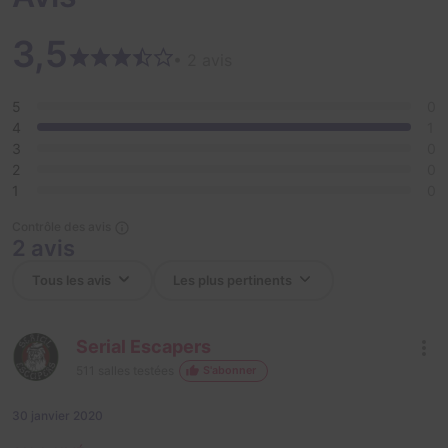
3,5
• 2 avis
5
0
4
1
3
0
2
0
1
0
Contrôle des avis
2 avis
Serial Escapers
511
salles testées
S'abonner
30 janvier 2020