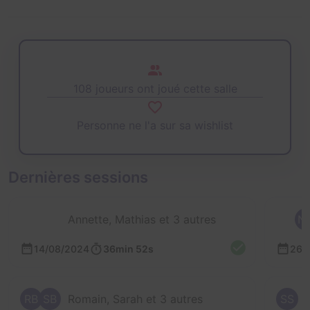
108 joueurs ont joué cette salle
Personne ne l'a sur sa wishlist
Dernières sessions
Annette, Mathias et 3 autres
N
14/08/2024
36min 52s
26/
RB
SB
Romain, Sarah et 3 autres
SS