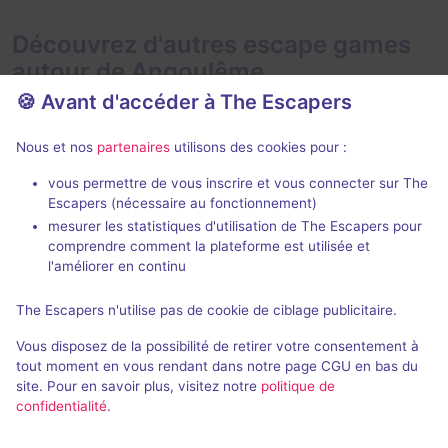
Découvrez d'autres escape games
autour de Angoulême
🍪 Avant d'accéder à The Escapers
Nous et nos
partenaires
utilisons des cookies pour :
vous permettre de vous inscrire et vous connecter sur The
Escapers (nécessaire au fonctionnement)
mesurer les statistiques d'utilisation de The Escapers pour
Super Alpha World
Mission Tok
comprendre comment la plateforme est utilisée et
Escape Time
- Angoulême
Escape Time
-
l'améliorer en continu
4,6 / 5
17 avis
The Escapers n'utilise pas de cookie de ciblage publicitaire.
2 - 8
Intermédiaire
2 - 10
Vous disposez de la possibilité de retirer votre consentement à
Enquête / Mystère, Science-Fiction
25€ - 40€
tout moment en vous rendant dans notre page CGU en bas du
site. Pour en savoir plus, visitez notre
politique de
confidentialité
.