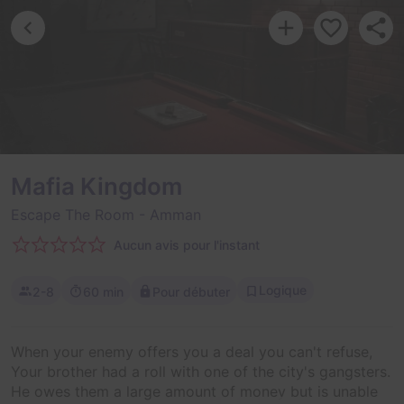
Mafia Kingdom
Escape The Room
- Amman
Aucun avis pour l'instant
Logique
2-8
60 min
Pour débuter
When your enemy offers you a deal you can't refuse,
Your brother had a roll with one of the city's gangsters.
He owes them a large amount of money but is unable