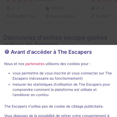
2 - 8
Difficile
2 - 8
Enquête / Mystère
Évasion
Non renseigné
Découvrez d'autres escape games
autour de Amman
🍪 Avant d'accéder à The Escapers
Nous et nos
partenaires
utilisons des cookies pour :
vous permettre de vous inscrire et vous connecter sur The
Escapers (nécessaire au fonctionnement)
mesurer les statistiques d'utilisation de The Escapers pour
Prison Break
Agent
comprendre comment la plateforme est utilisée et
Switch
- Amman
Switch
- Amm
l'améliorer en continu
Aucun avis
The Escapers n'utilise pas de cookie de ciblage publicitaire.
2 - 10
Inconnue
2 - 8
Vous disposez de la possibilité de retirer votre consentement à
Évasion, Virus / Asile / Hôpital
Catastroph
Non renseigné