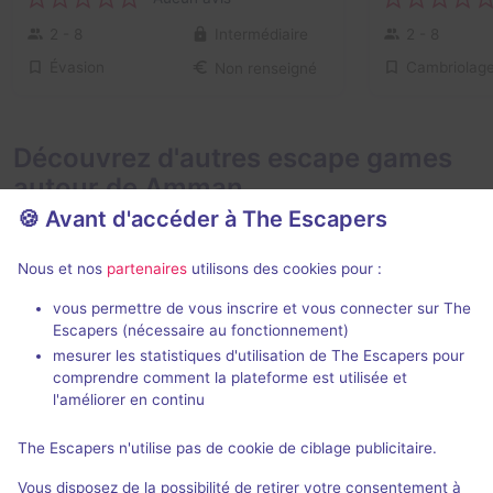
2 - 8
Intermédiaire
2 - 8
Évasion
Cambriolag
Non renseigné
Découvrez d'autres escape games
autour de Amman
🍪 Avant d'accéder à The Escapers
Nous et nos
partenaires
utilisons des cookies pour :
vous permettre de vous inscrire et vous connecter sur The
Escapers (nécessaire au fonctionnement)
mesurer les statistiques d'utilisation de The Escapers pour
Prison Break
Agent
comprendre comment la plateforme est utilisée et
Switch
- Amman
Switch
- Amm
l'améliorer en continu
Aucun avis
The Escapers n'utilise pas de cookie de ciblage publicitaire.
2 - 10
Inconnue
2 - 8
Vous disposez de la possibilité de retirer votre consentement à
Évasion, Virus / Asile / Hôpital
Catastroph
Non renseigné