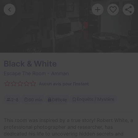
Black & White
Escape The Room
- Amman
Aucun avis pour l'instant
Enquête / Mystère
2-8
60 min
Difficile
This room was inspired by a true story! Robert White, a
professional photographer and researcher, has
dedicated his life to uncovering hidden secrets and