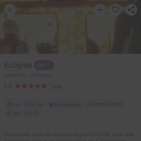
Eclipse
VR
Larustine
- Limoges
5,0
1 avis
Science-Fiction
2-4
40 min
Intermédiaire
28€ - 31€
Embarquez dans le vaisseau spatial ECLIPSE pour une
expérience unique et collaborative en 4 dimensions