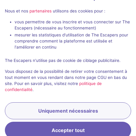
Nous et nos
partenaires
utilisons des cookies pour :
En extéri
vous permettre de vous inscrire et vous connecter sur The
Escapers (nécessaire au fonctionnement)
Panique à bord du sous-marin
La Disparitio
mesurer les statistiques d'utilisation de The Escapers pour
Eskap
comprendre comment la plateforme est utilisée et
Kurioscape
- Limoges
l'améliorer en continu
4,3 / 5
36 avis
2 - 6
× 4
The Escapers n'utilise pas de cookie de ciblage publicitaire.
Au choix
équipes
3 - 6
Vous disposez de la possibilité de retirer votre consentement à
Catastrophe
21€ - 31€
tout moment en vous rendant dans notre page CGU en bas du
site. Pour en savoir plus, visitez notre
politique de
confidentialité
.
Uniquement nécessaires
Réserver
Accepter tout