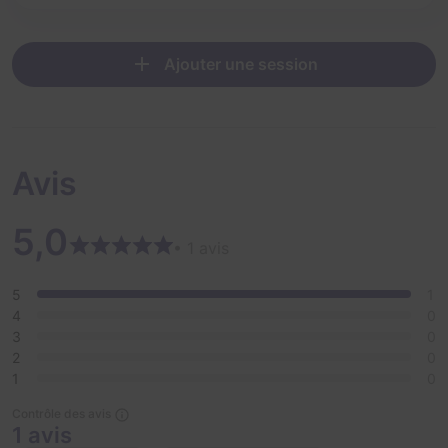
pas de motion sickness (sensation de déséquilibre ou
mal des transports)
Ajouter une session
Avis
5,0
• 1 avis
5
1
4
0
3
0
2
0
1
0
Contrôle des avis
1 avis