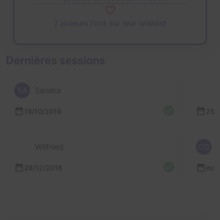
7 joueurs l'ont sur leur wishlist
Dernières sessions
SA
Sandra
19/10/2019
25/
Wilfried
CG
28/12/2018
inc