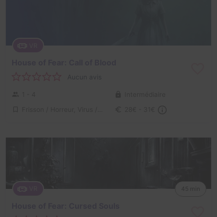
VR
House of Fear: Call of Blood
Aucun avis
1 - 4
Intermédiaire
Frisson / Horreur, Virus / Asile / Hôpital
28€ - 31€
VR
45 min
House of Fear: Cursed Souls