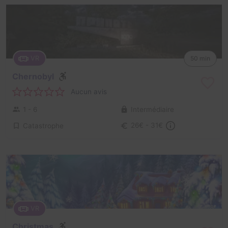
VR
50 min
Chernobyl
Aucun avis
1 - 6
Intermédiaire
Catastrophe
26€ - 31€
VR
Christmas