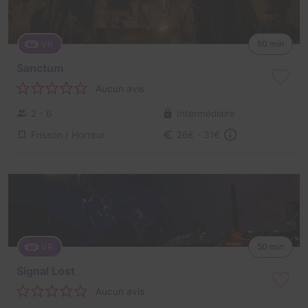
VR
50 min
Sanctum
Aucun avis
2 - 6
Intermédiaire
Frisson / Horreur
26€ - 31€
VR
50 min
Signal Lost
Aucun avis