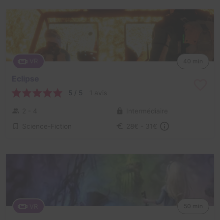
VR
40 min
Eclipse
5 / 5
1 avis
2 - 4
Intermédiaire
Science-Fiction
28€ - 31€
VR
50 min