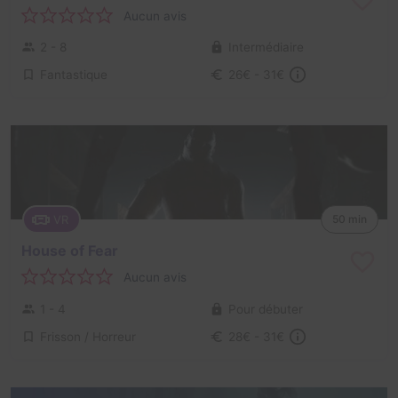
Aucun avis
2 - 8
Intermédiaire
Fantastique
26€ - 31€
VR
50 min
House of Fear
Aucun avis
1 - 4
Pour débuter
Frisson / Horreur
28€ - 31€