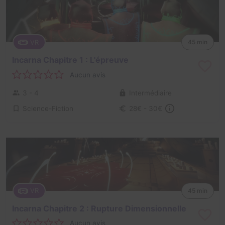
VR
45 min
Incarna Chapitre 1 : L'épreuve
Aucun avis
3 - 4
Intermédiaire
Science-Fiction
28€ - 30€
VR
45 min
Incarna Chapitre 2 : Rupture Dimensionnelle
Aucun avis