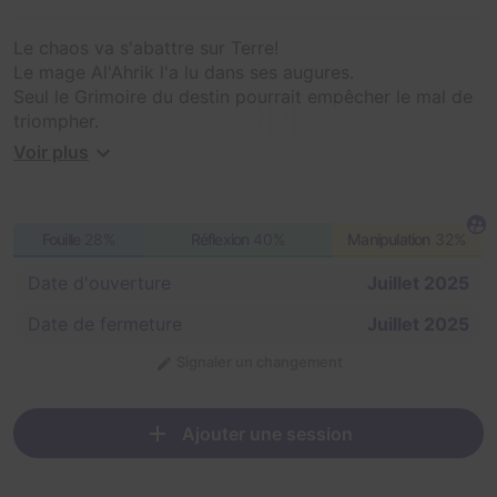
Le chaos va s'abattre sur Terre!
Le mage Al'Ahrik l'a lu dans ses augures.
Seul le Grimoire du destin pourrait empêcher le mal de
triompher.
Il semblerait qu'une voyante maléfique du nom d'Yselda
Voir plus
le cache dans son cabinet. Vous allez tenter de le lui
dérober pour sauver l'humanité.
Fouille
28%
Réflexion
40%
Manipulation
32%
Date d'ouverture
Juillet 2025
Date de fermeture
Juillet 2025
Signaler un changement
Ajouter une session