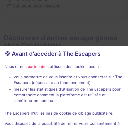
Contacter cette enseigne
Découvrez d'autres escape games
chez CréAlchimie
🍪 Avant d'accéder à The Escapers
Nous et nos
partenaires
utilisons des cookies pour :
vous permettre de vous inscrire et vous connecter sur The
Escape box
Escapers (nécessaire au fonctionnement)
mesurer les statistiques d'utilisation de The Escapers pour
Le trésor du capitaine Wynne
comprendre comment la plateforme est utilisée et
CréAlchimie
l'améliorer en continu
Aucun avis
The Escapers n'utilise pas de cookie de ciblage publicitaire.
2 - 5
Intermédiaire
Vous disposez de la possibilité de retirer votre consentement à
Pirates
16€ - 40€