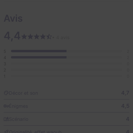
Avis
4,4
• 4 avis
5
2
4
2
3
0
2
0
1
0
4,7
Décor et son
4,5
Énigmes
4
Scénario
4
Originalité, effet waouh