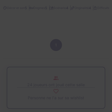
2
5
5
4
4
Décor et son
Énigmes
Scénario
Originalité
Difficulté
1
24 joueurs ont joué cette salle
Personne ne l'a sur sa wishlist