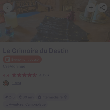
Le Grimoire du Destin
Évènement passé
CréAlchimie
4,4
4 avis
1 test
2-5
30 min
Intermédiaire
Aventure, Cambriolage