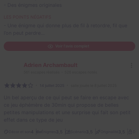
- Des énigmes originales
LES POINTS NÉGATIFS
- Une énigme qui donne plus de fil à retordre, fil que
l’on peut perdre…
Voir l'avis complet
Adrien Archambault
561
escapes réalisés
526
escapes notés
14 juillet 2025
salle jouée le 8 juillet 2025
Un bel aperçu de ce qui peut se faire en escape avec
ce jeu éphémère de 30min qui propose de belles
petites manipulations et une surprise qui fait son petit
effet dans ce type de jeu
4
3,5
3,5
3,5
Décor et son
Énigmes
Scénario
Originalité
Dif