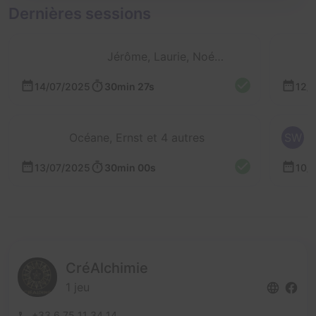
Dernières sessions
Jérôme, Laurie, Noémie et Flavien
14/07/2025
30min 27s
12/
Océane, Ernst et 4 autres
SW
13/07/2025
30min 00s
10/
CréAlchimie
1 jeu
+33 6 75 11 34 14