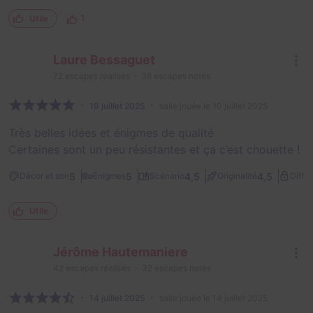
1
Utile
Laure Bessaguet
72
escapes réalisés
38
escapes notés
19 juillet 2025
salle jouée le 10 juillet 2025
Très belles idées et énigmes de qualité
Certaines sont un peu résistantes et ça c’est chouette !
5
5
4,5
4,5
Décor et son
Énigmes
Scénario
Originalité
Diffic
Utile
Jérôme Hautemaniere
42
escapes réalisés
32
escapes notés
14 juillet 2025
salle jouée le 14 juillet 2025