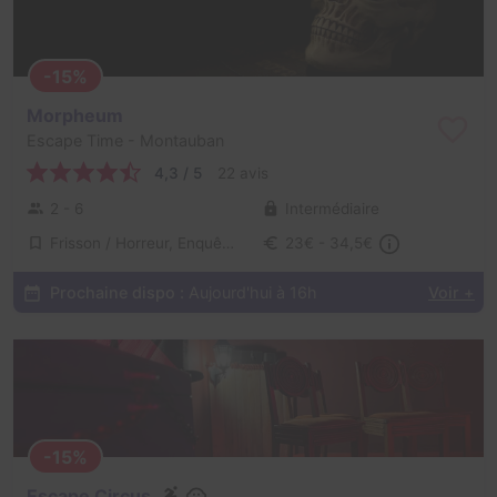
-15%
Morpheum
Escape Time
- Montauban
4,3 / 5
22 avis
2 - 6
Intermédiaire
Frisson / Horreur, Enquête / Mystère
23€ - 34,5€
Prochaine dispo :
Aujourd'hui à 16h
Voir +
-15%
Escape Circus