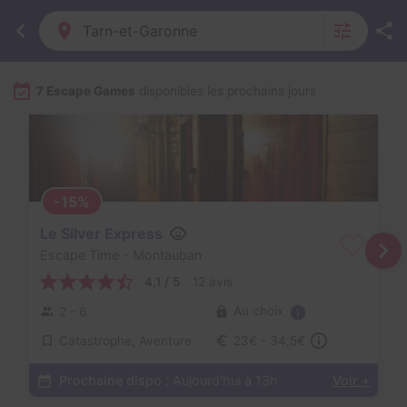
Tarn-et-Garonne
7 Escape Games
disponibles les prochains jours
-15%
Le Silver Express
Escape Time
- Montauban
4,1 / 5
12 avis
Au choix
2 - 6
Catastrophe, Aventure
23€ - 34,5€
Prochaine dispo :
Aujourd'hui à 13h
Voir +