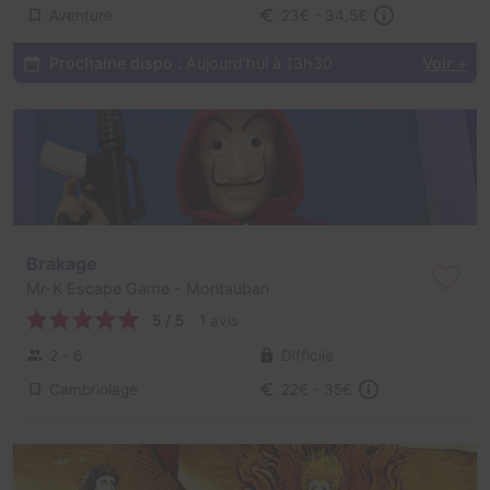
Aventure
23€ - 34,5€
Prochaine dispo :
Aujourd'hui à 13h30
Voir +
Brakage
Mr-K Escape Game
- Montauban
5 / 5
1 avis
2 - 6
Difficile
Cambriolage
22€ - 35€