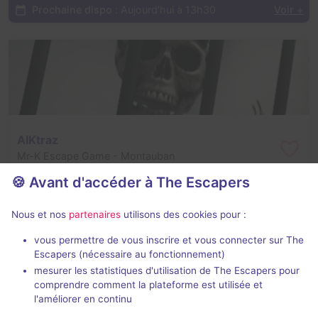
Prochaine dispo :
Aujourd'hui à 13h30
Voir +
AlKtraz
Mr-K Escape Game
- Montauban
4,1 / 5
5 avis
🍪 Avant d'accéder à The Escapers
2 - 6
Intermédiaire
Nous et nos
partenaires
utilisons des cookies pour :
Évasion
22€ - 35€
vous permettre de vous inscrire et vous connecter sur The
Escapers (nécessaire au fonctionnement)
mesurer les statistiques d'utilisation de The Escapers pour
comprendre comment la plateforme est utilisée et
l'améliorer en continu