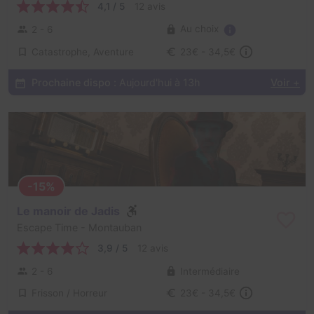
4,1 / 5
12 avis
Au choix
2 - 6
Catastrophe, Aventure
23€ - 34,5€
Prochaine dispo :
Aujourd'hui à 13h
Voir +
-15%
Le manoir de Jadis
Escape Time
- Montauban
3,9 / 5
12 avis
2 - 6
Intermédiaire
Frisson / Horreur
23€ - 34,5€