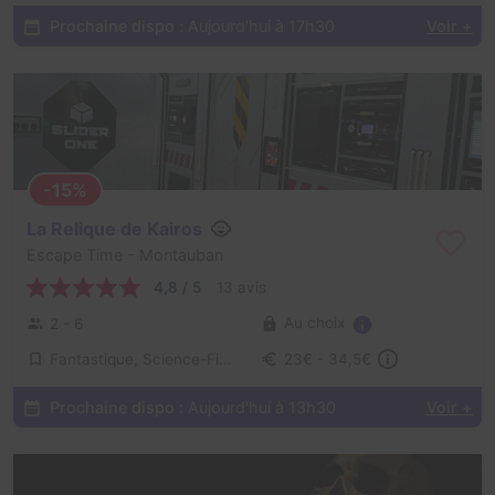
Prochaine dispo :
Aujourd'hui à 17h30
Voir +
-15%
La Relique de Kairos
Escape Time
- Montauban
4,8 / 5
13 avis
Au choix
2 - 6
Fantastique, Science-Fiction
23€ - 34,5€
Prochaine dispo :
Aujourd'hui à 13h30
Voir +