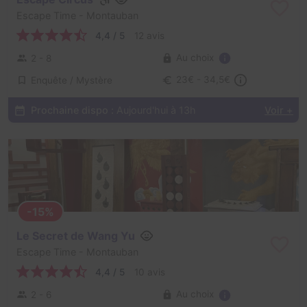
Escape Time
- Montauban
4,4 / 5
12 avis
Au choix
2 - 8
Enquête / Mystère
23€ - 34,5€
Prochaine dispo :
Aujourd'hui à 13h
Voir +
-15%
Le Secret de Wang Yu
Escape Time
- Montauban
4,4 / 5
10 avis
Au choix
2 - 6