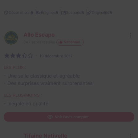
5
5
5
5
Décor et son
Énigmes
Scénario
Originalité
Allo Escape
347
salles testées
S'abonner
19 décembre 2017
LES PLUS :
- Une salle classique et agréable
- Des surprises vraiment surprenantes
LES PLUS/MOINS :
- Inégale en qualité
Voir l'avis complet
Tifaine Nativelle