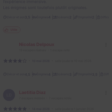
l’expérience immersive.
Les énigmes sont toutefois plutôt originales.
3,5
4
2
2
Décor et son
Énigmes
Scénario
Originalité
Difficult
Utile
Nicolas Delpoux
19
escapes réalisés
1
escape noté
10 mai 2026
salle jouée le 10 mai 2026
4,5
4
3
3,5
Décor et son
Énigmes
Scénario
Originalité
Diffic
Laetitia Diaz
LD
7
escapes réalisés
7
escapes notés
14 mai 2026
salle jouée le 1 janvier 2026