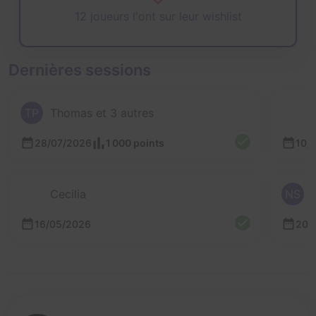
12 joueurs l'ont sur leur wishlist
Dernières sessions
TP
Thomas et 3 autres
28/07/2026
1 000 points
10/
Cecilia
NS
16/05/2026
20/