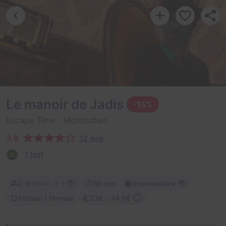
Le manoir de Jadis
-15%
Escape Time
- Montauban
3,9
12 avis
1 test
2-6
60 min
Intermédiaire
(
)
Idéal : 3-5
Frisson / Horreur
23€ - 34,5€