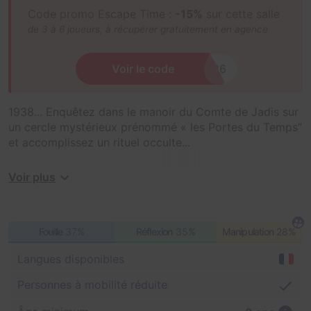
Code promo Escape Time :
-15%
sur cette salle
de 3 à 6 joueurs, à récupérer gratuitement en agence
XXXXXXXXXXXXXXXX2026
Voir le code
1938... Enquêtez dans le manoir du Comte de Jadis sur
un cercle mystérieux prénommé « les Portes du Temps”
et accomplissez un rituel occulte...
NB : Cette salle était auparavant proposée chez S
Voir plus
Room Agency.
Fouille
37%
Réflexion
35%
Manipulation
28%
Langues disponibles
Personnes à mobilité réduite