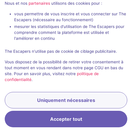
Nous et nos
partenaires
utilisons des cookies pour :
vous permettre de vous inscrire et vous connecter sur The
Escapers (nécessaire au fonctionnement)
Brakage
AlKtraz
mesurer les statistiques d'utilisation de The Escapers pour
Mr-K Escape Game
- Montauban
Mr-K Escape 
comprendre comment la plateforme est utilisée et
5 / 5
1 avis
l'améliorer en continu
2 - 6
Difficile
2 - 6
The Escapers n'utilise pas de cookie de ciblage publicitaire.
Cambriolage
Évasion
22€ - 35€
Vous disposez de la possibilité de retirer votre consentement à
tout moment en vous rendant dans notre page CGU en bas du
Réserver
site. Pour en savoir plus, visitez notre
politique de
confidentialité
.
Uniquement nécessaires
Accepter tout
Accueil
Recherche
Connexion
Menu