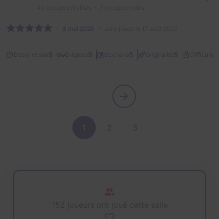
40
escapes réalisés
7
escapes notés
8 mai 2026
salle jouée le 17 août 2025
2
5
5
5
5
Décor et son
Énigmes
Scénario
Originalité
Difficulté
1
2
3
152 joueurs ont joué cette salle