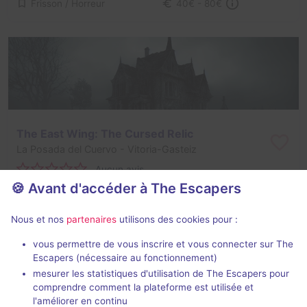
Frisson / Horreur
40€ - 80€
The East Wing: The Cursed Relic
La Posada del Cuervo
- Vitoria-Gasteiz
Aucun avis
🍪 Avant d'accéder à The Escapers
2 - 8
Inconnue
Frisson / Horreur
20€ - 40€
Nous et nos
partenaires
utilisons des cookies pour :
vous permettre de vous inscrire et vous connecter sur The
Escapers (nécessaire au fonctionnement)
mesurer les statistiques d'utilisation de The Escapers pour
comprendre comment la plateforme est utilisée et
l'améliorer en continu