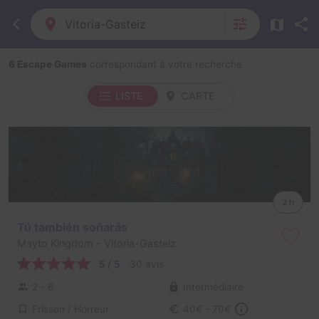
Vitoria-Gasteiz
6 Escape Games
correspondant à votre recherche
LISTE
CARTE
2 h
Tú también soñarás
Mayto Kingdom
- Vitoria-Gasteiz
5 / 5
30 avis
2 - 6
Intermédiaire
Frisson / Horreur
40€ - 70€