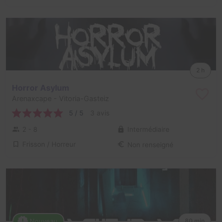
2 h
Horror Asylum
Arenaxcape
- Vitoria-Gasteiz
5 / 5
3 avis
2 - 8
Intermédiaire
Frisson / Horreur
Non renseigné
Nouveau
80 min