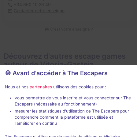
+34 660 10 26 49
Contacter cette enseigne
C'est votre enseigne ?
Découvrez d'autres escape games
autour de Vitoria-Gasteiz
🍪 Avant d'accéder à The Escapers
Nous et nos
partenaires
utilisons des cookies pour :
vous permettre de vous inscrire et vous connecter sur The
2 h
Escapers (nécessaire au fonctionnement)
mesurer les statistiques d'utilisation de The Escapers pour
Tú también soñarás
Una Aventur
comprendre comment la plateforme est utilisée et
Mayto Kingdom
- Vitoria-Gasteiz
Mayto Kingdo
l'améliorer en continu
5 / 5
30 avis
The Escapers n'utilise pas de cookie de ciblage publicitaire.