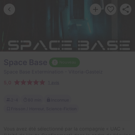
Space Base
Nouveau
Space Base Extermination
- Vitoria-Gasteiz
5,0
1 avis
2-4
80 min
Inconnue
Frisson / Horreur, Science-Fiction
Vous avez été sélectionné par la compagnie « UAC »