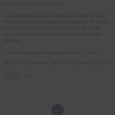
d'insomnia (aussi en Espagne)
Vous embarqué dans un station spatial avec pour but
de récolter le plus d'échantillon possible en 70 minutes.
Jusqu'à 4 équipes de 4 peuvent évoluer en même
temps dans la station (pas d'interactions entre les
équipes)
Le but est de récolter des échantillons ...
Voir plus
2
5
5
5
5
Décor et son
Énigmes
Scénario
Originalité
Difficulté
3
Utile
1