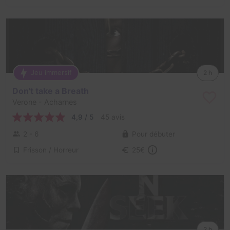
Jeu immersif
2 h
Don't take a Breath
Verone
- Acharnes
4,9 / 5
45 avis
2 - 6
Pour débuter
Frisson / Horreur
25€
2 h