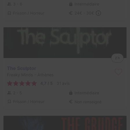
3 - 6
Intermédiaire
Frisson / Horreur
24€ - 30€
2 h
The Sculptor
Freaky Minds
- Athènes
4,7 / 5
31 avis
2 - 5
Intermédiaire
Frisson / Horreur
Non renseigné