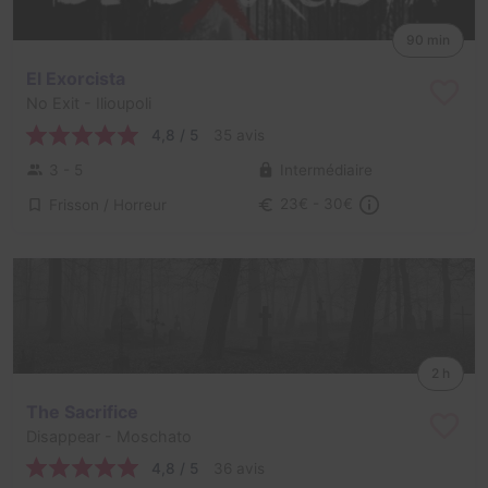
90 min
El Exorcista
No Exit
- Ilioupoli
4,8 / 5
35 avis
3 - 5
Intermédiaire
Frisson / Horreur
23€ - 30€
2 h
The Sacrifice
Disappear
- Moschato
4,8 / 5
36 avis