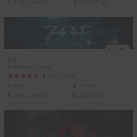
Frisson / Horreur
32€ - 60€
1 h 50 min
Zoe
XII Divisions
- Egaleo
4,8 / 5
39 avis
2 - 5
Intermédiaire
Frisson / Horreur
26€ - 50€