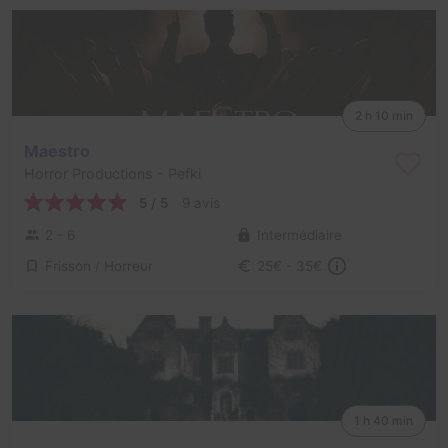
2 h 10 min
Maestro
Horror Productions
- Pefki
5 / 5
9 avis
2 - 6
Intermédiaire
Frisson / Horreur
25€ - 35€
1 h 40 min