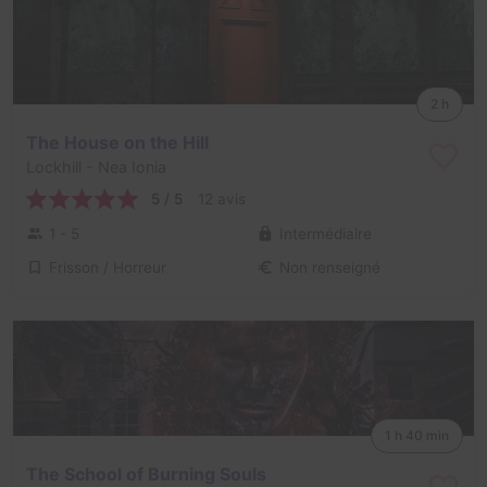
2 h
The House on the Hill
Lockhill
- Nea Ionia
5 / 5
12 avis
1 - 5
Intermédiaire
Frisson / Horreur
Non renseigné
1 h 40 min
The School of Burning Souls