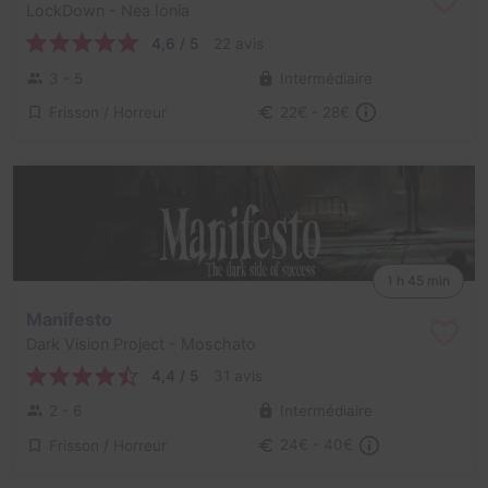
LockDown
- Nea Ionia
4,6 / 5
22 avis
3 - 5
Intermédiaire
Frisson / Horreur
22€ - 28€
1 h 45 min
Manifesto
Dark Vision Project
- Moschato
4,4 / 5
31 avis
2 - 6
Intermédiaire
Frisson / Horreur
24€ - 40€