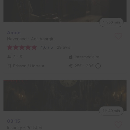
1 h 50 min
Amen
Neverland
- Agii Anargiri
4,6 / 5
29 avis
3 - 5
Intermédiaire
Frisson / Horreur
25€ - 30€
1 h 40 min
03:15
Insanity
- Peristeri