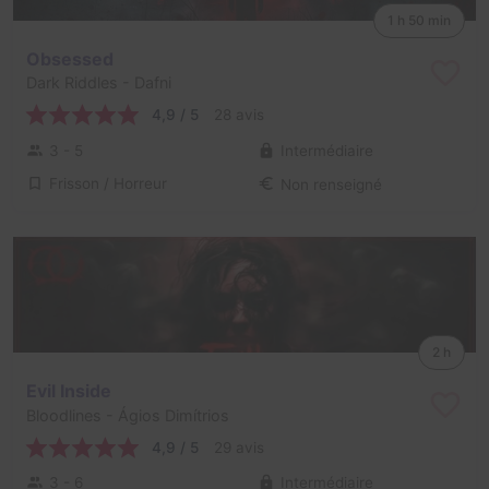
1 h 50 min
Obsessed
Dark Riddles
- Dafni
4,9 / 5
28 avis
3 - 5
Intermédiaire
Frisson / Horreur
Non renseigné
2 h
Evil Inside
Bloodlines
- Ágios Dimítrios
4,9 / 5
29 avis
3 - 6
Intermédiaire