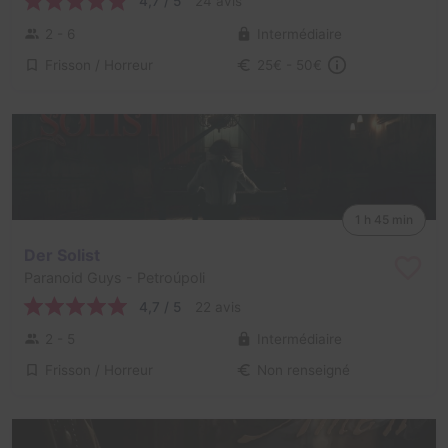
4,7 / 5
24 avis
2 - 6
Intermédiaire
Frisson / Horreur
25€ - 50€
1 h 45 min
Der Solist
Paranoid Guys
- Petroúpoli
4,7 / 5
22 avis
2 - 5
Intermédiaire
Frisson / Horreur
Non renseigné