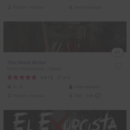
Frisson / Horreur
Non renseigné
2 h
The Ghost Writer
Horror Productions
- Galatsi
4,8 / 5
37 avis
3 - 6
Intermédiaire
Frisson / Horreur
25€ - 35€