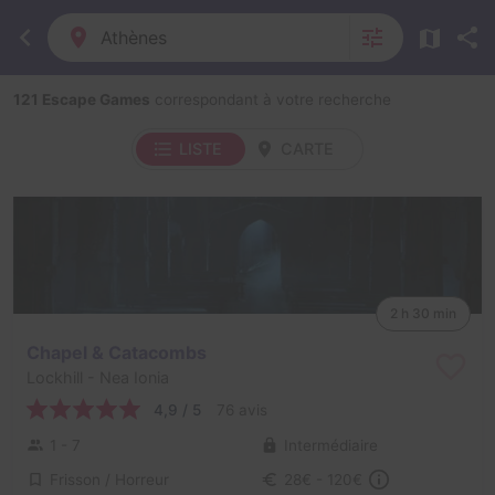
Athènes
121 Escape Games
correspondant à votre recherche
LISTE
CARTE
2 h 30 min
Chapel & Catacombs
Lockhill
- Nea Ionia
4,9 / 5
76 avis
1 - 7
Intermédiaire
Frisson / Horreur
28€ - 120€