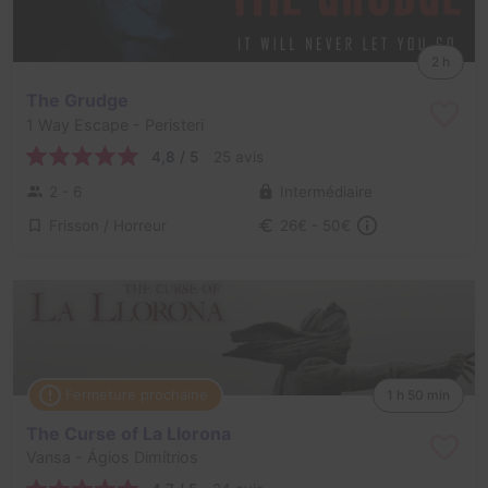
2 h
The Grudge
1 Way Escape
- Peristeri
4,8 / 5
25 avis
2 - 6
Intermédiaire
Frisson / Horreur
26€ - 50€
Fermeture prochaine
1 h 50 min
The Curse of La Llorona
Vansa
- Ágios Dimítrios