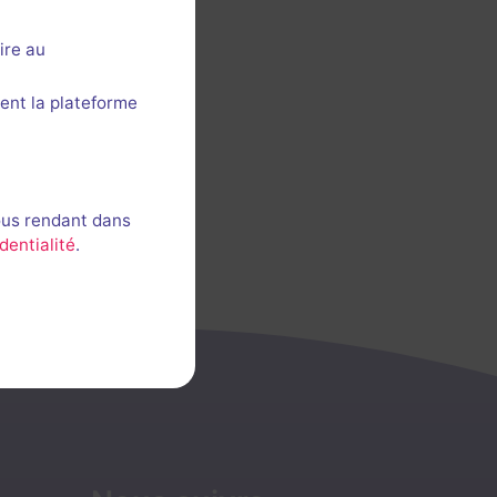
ire au
ent la plateforme
ous rendant dans
dentialité
.