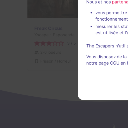
Nous et nos
partena
vous permettre 
fonctionnement
mesurer les sta
Freak Circus
est utilisée et 
Xscape
- Esposende
3 / 5
1 avis
The Escapers n'utili
2-6 joueurs
Intermédiaire
Vous disposez de la
Frisson / Horreur
19€ à 2 pers.
notre page CGU en ba