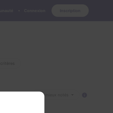
nauté
Connexion
Inscription
critères
Trier par :
Les mieux notés