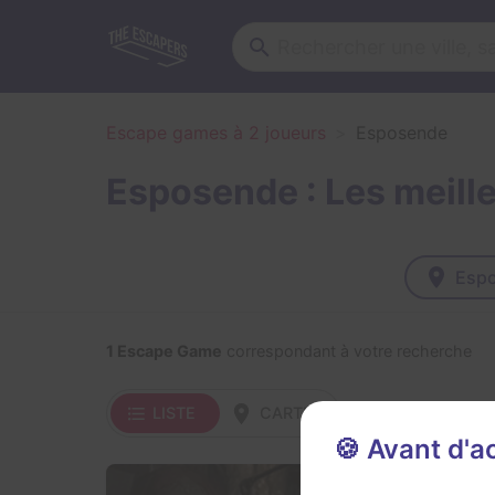
Escape games à 2 joueurs
Esposende
Esposende : Les meill
Esp
1 Escape Game
correspondant à votre recherche
LISTE
CARTE
🍪 Avant d'