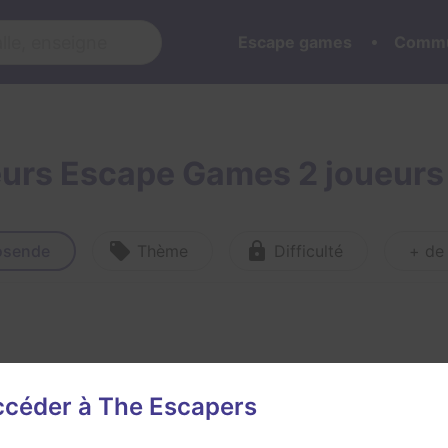
Escape games
Commu
eurs Escape Games 2 joueurs
osende
Thème
Difficulté
+ de 
accéder à The Escapers