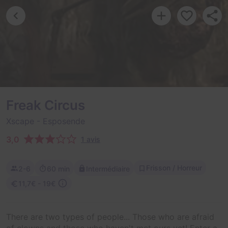
Freak Circus
Xscape
- Esposende
3,0
1 avis
Frisson / Horreur
2-6
60 min
Intermédiaire
11,7€ - 19€
There are two types of people... Those who are afraid
of clowns and those who haven't met ours yet! Enter a