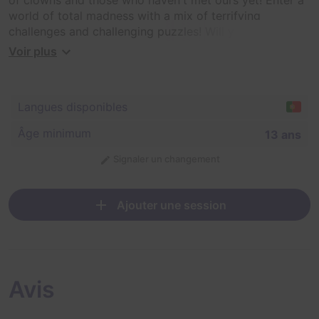
world of total madness with a mix of terrifying
challenges and challenging puzzles! Will you be able to
escape?
Voir plus
Langues disponibles
Âge minimum
13 ans
Signaler un changement
Ajouter une session
Avis