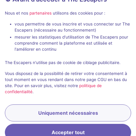
Nous et nos
partenaires
utilisons des cookies pour :
vous permettre de vous inscrire et vous connecter sur The
Escapers (nécessaire au fonctionnement)
mesurer les statistiques d'utilisation de The Escapers pour
R. Sra. da Saúde 40,
4740-231 Esposende
comprendre comment la plateforme est utilisée et
+351 964 925 464
l'améliorer en continu
Contacter cette enseigne
The Escapers n'utilise pas de cookie de ciblage publicitaire.
Vous disposez de la possibilité de retirer votre consentement à
C'est votre enseigne ?
tout moment en vous rendant dans notre page CGU en bas du
site. Pour en savoir plus, visitez notre
politique de
confidentialité
.
Uniquement nécessaires
Réserver
Accepter tout