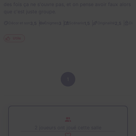
des fois ça ne s'ouvre pas, et on pense avoir faux alors
que c'est juste groupe.
3,5
3
1,5
2,5
Décor et son
Énigmes
Scénario
Originalité
Diff
Utile
1
2 joueurs ont joué cette salle