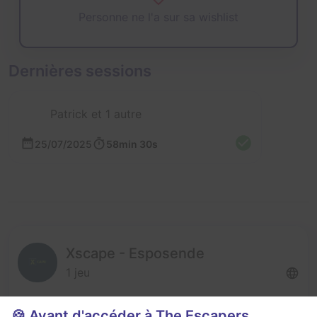
Personne ne l'a sur sa wishlist
Dernières sessions
Patrick et 1 autre
25/07/2025
58min 30s
Xscape - Esposende
1 jeu
🍪 Avant d'accéder à The Escapers