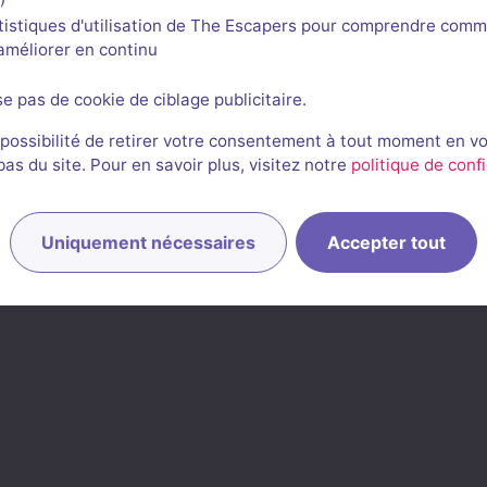
tistiques d'utilisation de The Escapers pour comprendre comm
l'améliorer en continu
ropos
Liens utiles
se pas de cookie de ciblage publicitaire.
mmes-nous ?
Vous êtes une enseigne ?
 possibilité de retirer votre consentement à tout moment en v
s du site. Pour en savoir plus, visitez notre
politique de confi
ez-nous :-)
Ajouter une salle
 et communication
FAQ
ns légales & CGU
Application mobile
Uniquement nécessaires
Accepter tout
e de fiabilité des avis