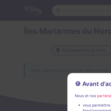
Îles Mariannes du Nor
Îles Mariannes du Nord
Nous n'avons pas trouvé de salle correspo
🍪 Avant d'
Nous et nos
partena
vous permettre 
fonctionnement