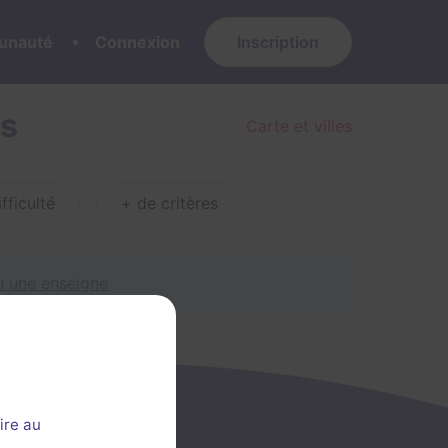
nauté
Connexion
Inscription
es
Carte et villes
fficulté
+ de critères
ou une enseigne
ire au