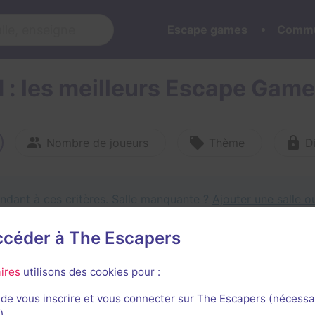
Escape games
Commu
d : les meilleurs Escape Gam
Nombre de joueurs
Thème
Di
ndant à ces critères.
Salle manquante ?
Ajouter une salle 
accéder à The Escapers
ires
utilisons des cookies pour :
de vous inscrire et vous connecter sur The Escapers (nécessa
)