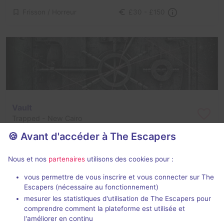
Frisson / Horreur
£30 - £150
Vault
Trapped
- New Cairo
Aucun avis
🍪 Avant d'accéder à The Escapers
2 - 7
Difficile
Nous et nos
partenaires
utilisons des cookies pour :
Cambriolage
Non renseigné
vous permettre de vous inscrire et vous connecter sur The
Escapers (nécessaire au fonctionnement)
mesurer les statistiques d'utilisation de The Escapers pour
comprendre comment la plateforme est utilisée et
l'améliorer en continu