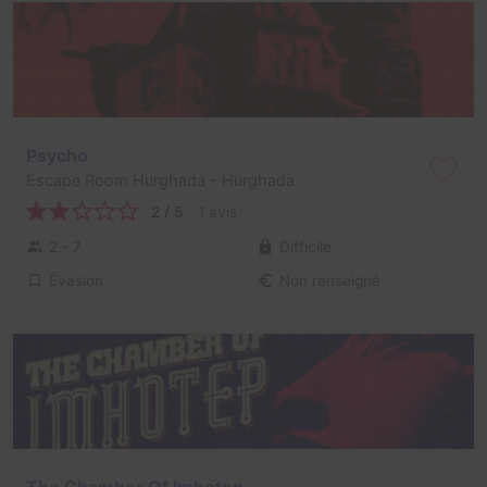
Psycho
Escape Room Hurghada
- Hurghada
2 / 5
1 avis
2 - 7
Difficile
Évasion
Non renseigné
The Chamber Of Imhotep