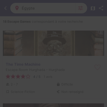
Égypte
18 Escape Games
correspondant à votre recherche
The Time Machine
Escape Room Hurghada
- Hurghada
4 / 5
1 avis
2 - 7
Difficile
Science-Fiction
Non renseigné