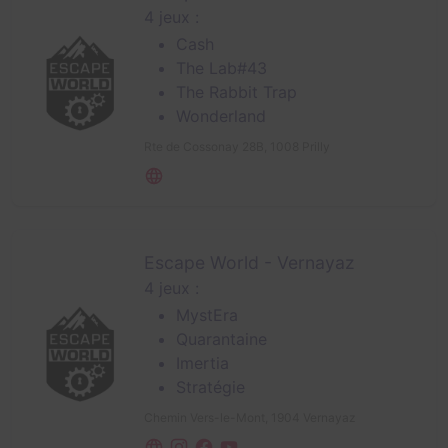
4 jeux :
Cash
The Lab#43
The Rabbit Trap
Wonderland
Rte de Cossonay 28B,
1008 Prilly
Escape World - Vernayaz
4 jeux :
MystEra
Quarantaine
Imertia
Stratégie
Chemin Vers-le-Mont,
1904 Vernayaz